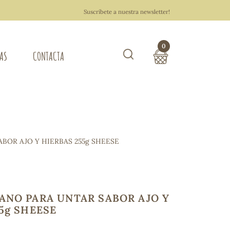
Suscríbete a nuestra newsletter!
0
TAS
CONTACTA
Buscar
TOTAL COMPRA:
0,00 €
ZA DEL HOGAR
BOR AJO Y HIERBAS 255g SHEESE
Hacer un pedido
ANO PARA UNTAR SABOR AJO Y
5g SHEESE