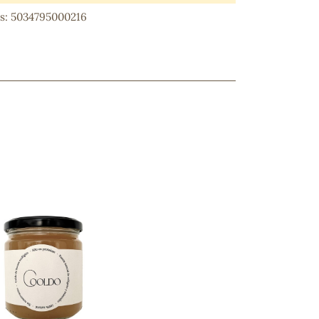
as: 5034795000216
ncuentras tu producto?
ctanos
y lo encontraremos