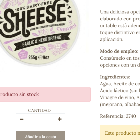
Bienestar emocional
Jalea Real
Una deliciosa opci
Memoria
elaborado con pro
Hierro
untable está adem
Deporte
toque distintivo e
Digestivos
aplicación.
Circulatorio, colesterol y glucosa
Modo de empleo:
Superalimentos
Consúmelo en tost
Proteína
opciones con un d
Energía
Antioxidantes
Ingredientes:
Vitaminas y Minerales
Agua, Aceite de co
Ácido láctico (sin
roducto sin stock
COSMÉTICA E HIGIENE PERSONAL
Vinagre de vino, 
Cremas, lociones y aceites corporales
(mejorana, albahac
CANTIDAD
Hombre
Referencia: 2740
Higiene personal
Labiales
Aceites esenciales y aromaterapia
Este producto n
Añadir a la cesta
Aceites vegetales