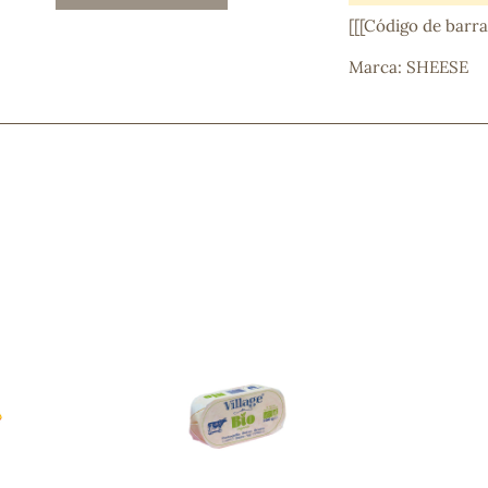
Mascarillas, peeling y exfoliantes
[[[Código de barr
Higiene íntima
Hidrolatos y aguas florales
Marca: SHEESE
Cuidado facial
Higiene y cuidado capilar
Higiene bucal
Protección solar y bronceadores
¿No e
contá