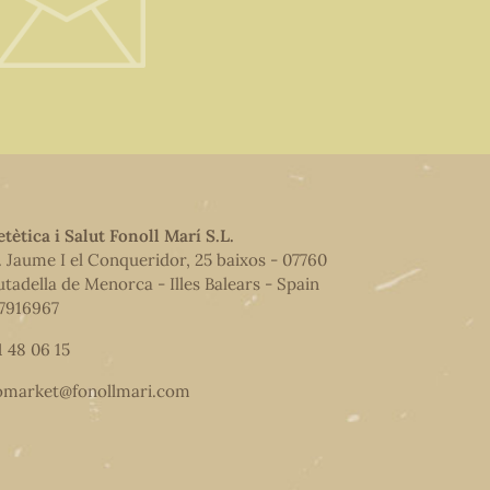
etètica i Salut Fonoll Marí S.L.
. Jaume I el Conqueridor, 25 baixos - 07760
utadella de Menorca - Illes Balears - Spain
7916967
1 48 06 15
omarket@fonollmari.com