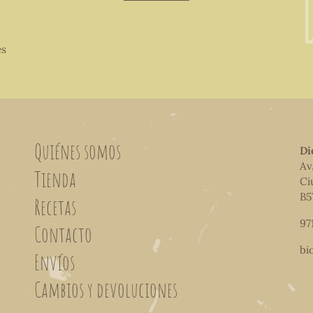
es
Quiénes somos
Di
Av
Tienda
Ci
B5
Recetas
97
Contacto
bi
Envíos
Cambios y devoluciones