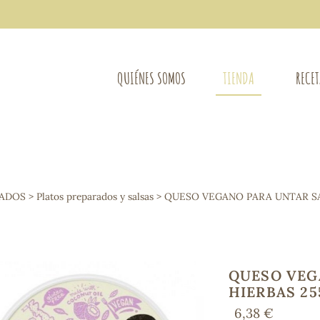
QUIÉNES SOMOS
TIENDA
RECE
COMPLEMENTOS DIETÉTICOS
LIMPIE
Osteo-articular
LADOS
>
Platos preparados y salsas
> QUESO VEGANO PARA UNTAR SA
Mujer
LIBROS
Defensas - Resfriados
entes
Alergias
Sistema nervioso
Control de peso
QUESO VEG
Extracto de plantas
HIERBAS 25
Ácidos Grasos
6,38 €
Depurativos