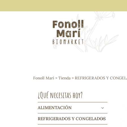
ALIMENTACIÓN
Arroces y legumbres
Fonoll Marí
>
Tienda
>
REFRIGERADOS Y CONGE
Frutos secos y snacks
Semillas
¿Qué necesitas hoy?
Cereales, mueslis, hinchados y cruji
Galletas y dulces
Vinos y cavas
ALIMENTACIÓN
Condimentos y salsas
REFRIGERADOS Y CONGELADOS
Harinas y sémolas
Pasta