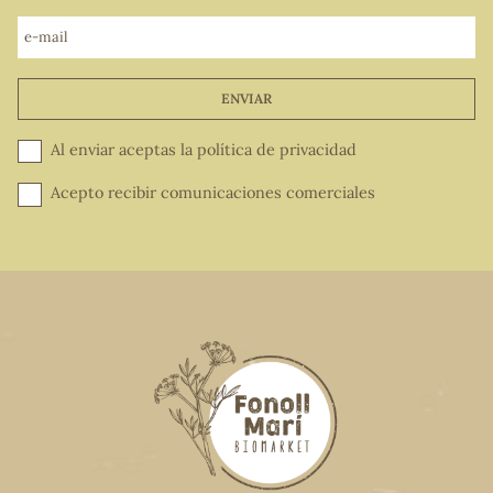
e-mail
ENVIAR
Al enviar aceptas la
política de privacidad
Acepto recibir comunicaciones comerciales