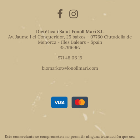
Dietètica i Salut Fonoll Marí S.L.
Av. Jaume I el Conqueridor, 25 baixos - 07760 Ciutadella de
Menorca - Illes Balears - Spain
B57916967
971 48 06 15
biomarket@fonollmari.com
Este comerciante se compromete a no permitir ninguna transacción que sea