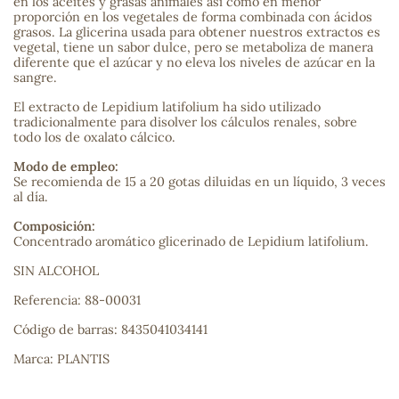
en los aceites y grasas animales así como en menor
proporción en los vegetales de forma combinada con ácidos
grasos. La glicerina usada para obtener nuestros extractos es
sa
vegetal, tiene un sabor dulce, pero se metaboliza de manera
diferente que el azúcar y no eleva los niveles de azúcar en la
sangre.
El extracto de Lepidium latifolium ha sido utilizado
tradicionalmente para disolver los cálculos renales, sobre
todo los de oxalato cálcico.
Modo de empleo:
RSONAL
Se recomienda de 15 a 20 gotas diluidas en un líquido, 3 veces
rales
al día.
Composición:
Concentrado aromático glicerinado de Lepidium latifolium.
SIN ALCOHOL
ia
Referencia: 88-00031
es
Código de barras: 8435041034141
Marca: PLANTIS