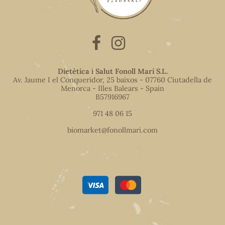
Dietètica i Salut Fonoll Marí S.L.
Av. Jaume I el Conqueridor, 25 baixos - 07760 Ciutadella de
Menorca - Illes Balears - Spain
B57916967
971 48 06 15
biomarket@fonollmari.com