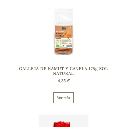
sa
RSONAL
rales
GALLETA DE KAMUT Y CANELA 175g SOL
NATURAL
4,35 €
ia
Ver más
es