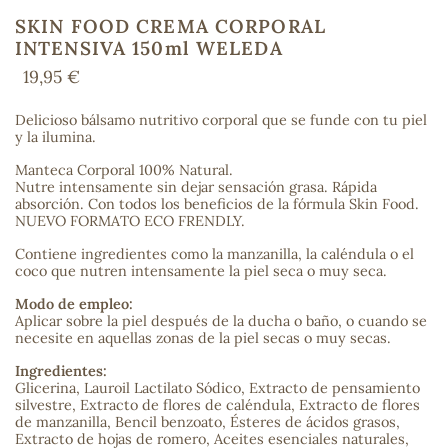
SKIN FOOD CREMA CORPORAL
INTENSIVA 150ml WELEDA
19,95 €
COS
Delicioso bálsamo nutritivo corporal que se funde con tu piel
y la ilumina.
Manteca Corporal 100% Natural.
Nutre intensamente sin dejar sensación grasa. Rápida
absorción. Con todos los beneficios de la fórmula Skin Food.
NUEVO FORMATO ECO FRENDLY.
Contiene ingredientes como la manzanilla, la caléndula o el
coco que nutren intensamente la piel seca o muy seca.
Modo de empleo:
Aplicar sobre la piel después de la ducha o baño, o cuando se
necesite en aquellas zonas de la piel secas o muy secas.
Ingredientes:
Glicerina, Lauroil Lactilato Sódico, Extracto de pensamiento
silvestre, Extracto de flores de caléndula, Extracto de flores
de manzanilla, Bencil benzoato, Ésteres de ácidos grasos,
Extracto de hojas de romero, Aceites esenciales naturales,