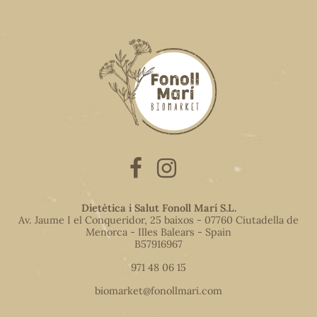
Dietètica i Salut Fonoll Marí S.L.
Av. Jaume I el Conqueridor, 25 baixos - 07760 Ciutadella de
Menorca - Illes Balears - Spain
B57916967
971 48 06 15
biomarket@fonollmari.com