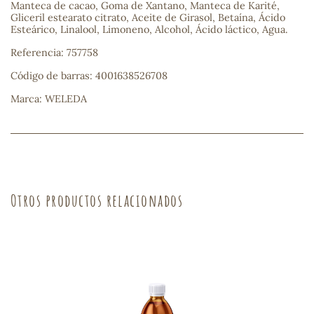
Manteca de cacao, Goma de Xantano, Manteca de Karité,
Gliceril estearato citrato, Aceite de Girasol, Betaína, Ácido
sa
Esteárico, Linalool, Limoneno, Alcohol, Ácido láctico, Agua.
Referencia: 757758
Código de barras: 4001638526708
Marca: WELEDA
RSONAL
rales
Otros productos relacionados
ia
es