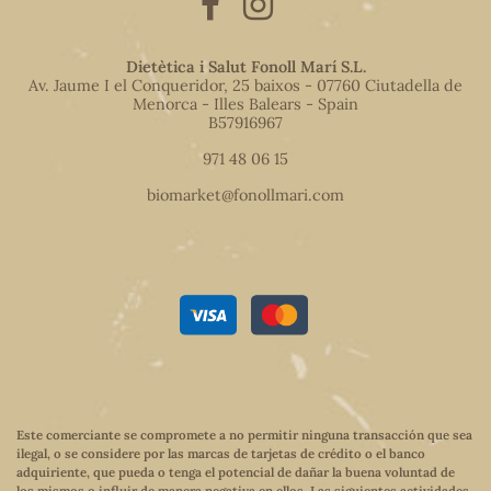
Dietètica i Salut Fonoll Marí S.L.
Av. Jaume I el Conqueridor, 25 baixos - 07760 Ciutadella de
Menorca - Illes Balears - Spain
B57916967
971 48 06 15
biomarket@fonollmari.com
Este comerciante se compromete a no permitir ninguna transacción que sea
ilegal, o se considere por las marcas de tarjetas de crédito o el banco
adquiriente, que pueda o tenga el potencial de dañar la buena voluntad de
los mismos o influir de manera negativa en ellos. Las siguientes actividades