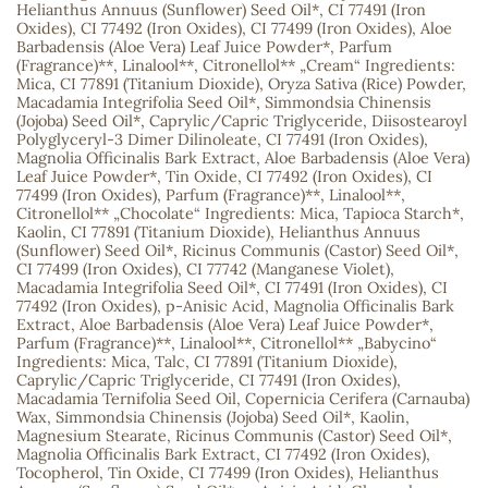
Helianthus Annuus (Sunflower) Seed Oil*, CI 77491 (Iron
Oxides), CI 77492 (Iron Oxides), CI 77499 (Iron Oxides), Aloe
sa
Barbadensis (Aloe Vera) Leaf Juice Powder*, Parfum
(Fragrance)**, Linalool**, Citronellol** „Cream“ Ingredients:
Mica, CI 77891 (Titanium Dioxide), Oryza Sativa (Rice) Powder,
Macadamia Integrifolia Seed Oil*, Simmondsia Chinensis
(Jojoba) Seed Oil*, Caprylic/Capric Triglyceride, Diisostearoyl
Polyglyceryl-3 Dimer Dilinoleate, CI 77491 (Iron Oxides),
Magnolia Officinalis Bark Extract, Aloe Barbadensis (Aloe Vera)
Leaf Juice Powder*, Tin Oxide, CI 77492 (Iron Oxides), CI
77499 (Iron Oxides), Parfum (Fragrance)**, Linalool**,
RSONAL
Citronellol** „Chocolate“ Ingredients: Mica, Tapioca Starch*,
Kaolin, CI 77891 (Titanium Dioxide), Helianthus Annuus
rales
(Sunflower) Seed Oil*, Ricinus Communis (Castor) Seed Oil*,
CI 77499 (Iron Oxides), CI 77742 (Manganese Violet),
Macadamia Integrifolia Seed Oil*, CI 77491 (Iron Oxides), CI
77492 (Iron Oxides), p-Anisic Acid, Magnolia Officinalis Bark
Extract, Aloe Barbadensis (Aloe Vera) Leaf Juice Powder*,
ia
Parfum (Fragrance)**, Linalool**, Citronellol** „Babycino“
Ingredients: Mica, Talc, CI 77891 (Titanium Dioxide),
Caprylic/Capric Triglyceride, CI 77491 (Iron Oxides),
es
Macadamia Ternifolia Seed Oil, Copernicia Cerifera (Carnauba)
Wax, Simmondsia Chinensis (Jojoba) Seed Oil*, Kaolin,
Magnesium Stearate, Ricinus Communis (Castor) Seed Oil*,
Magnolia Officinalis Bark Extract, CI 77492 (Iron Oxides),
Tocopherol, Tin Oxide, CI 77499 (Iron Oxides), Helianthus