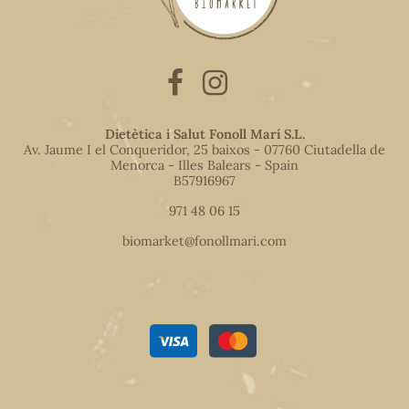
Dietètica i Salut Fonoll Marí S.L.
Av. Jaume I el Conqueridor, 25 baixos - 07760 Ciutadella de
Menorca - Illes Balears - Spain
B57916967
971 48 06 15
biomarket@fonollmari.com