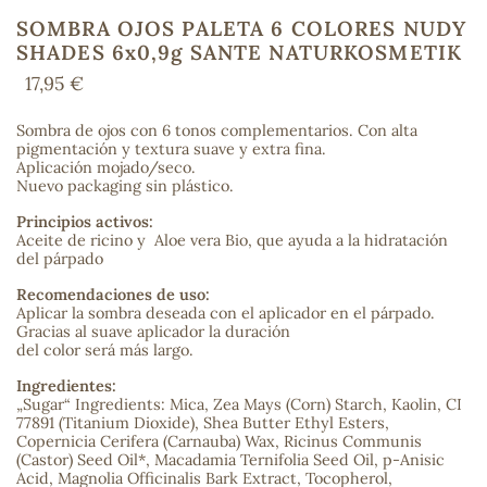
SOMBRA OJOS PALETA 6 COLORES NUDY
SHADES 6x0,9g SANTE NATURKOSMETIK
17,95 €
COS
Sombra de ojos con 6 tonos complementarios. Con alta
pigmentación y textura suave y extra fina.
Aplicación mojado/seco.
Nuevo packaging sin plástico.
Principios activos:
Aceite de ricino y Aloe vera Bio, que ayuda a la hidratación
del párpado
Recomendaciones de uso:
Aplicar la sombra deseada con el aplicador en el párpado.
Gracias al suave aplicador la duración
del color será más largo.
Ingredientes:
„Sugar“ Ingredients: Mica, Zea Mays (Corn) Starch, Kaolin, CI
77891 (Titanium Dioxide), Shea Butter Ethyl Esters,
Copernicia Cerifera (Carnauba) Wax, Ricinus Communis
(Castor) Seed Oil*, Macadamia Ternifolia Seed Oil, p-Anisic
Acid, Magnolia Officinalis Bark Extract, Tocopherol,