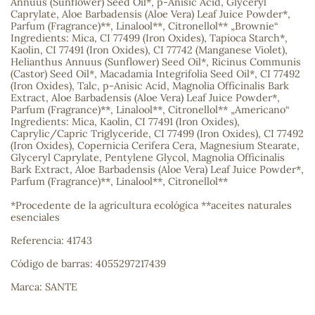
Annuus (Sunflower) Seed Oil*, p-Anisic Acid, Glyceryl
Caprylate, Aloe Barbadensis (Aloe Vera) Leaf Juice Powder*,
Parfum (Fragrance)**, Linalool**, Citronellol** „Brownie“
Ingredients: Mica, CI 77499 (Iron Oxides), Tapioca Starch*,
s
Kaolin, CI 77491 (Iron Oxides), CI 77742 (Manganese Violet),
Helianthus Annuus (Sunflower) Seed Oil*, Ricinus Communis
(Castor) Seed Oil*, Macadamia Integrifolia Seed Oil*, CI 77492
(Iron Oxides), Talc, p-Anisic Acid, Magnolia Officinalis Bark
Extract, Aloe Barbadensis (Aloe Vera) Leaf Juice Powder*,
Parfum (Fragrance)**, Linalool**, Citronellol** „Americano“
Ingredients: Mica, Kaolin, CI 77491 (Iron Oxides),
Caprylic/Capric Triglyceride, CI 77499 (Iron Oxides), CI 77492
(Iron Oxides), Copernicia Cerifera Cera, Magnesium Stearate,
Glyceryl Caprylate, Pentylene Glycol, Magnolia Officinalis
Bark Extract, Aloe Barbadensis (Aloe Vera) Leaf Juice Powder*,
Parfum (Fragrance)**, Linalool**, Citronellol**
*Procedente de la agricultura ecológica **aceites naturales
esenciales
Referencia: 41743
Código de barras: 4055297217439
Marca: SANTE