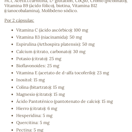
HCI, Acetil.l.carnitina, L- glutatión, CoQ10, Cromo (picolinato),
Vitamina B9 (ácido fólico), biotina, Vitamina B12
(cianocobalamina), Molibdeno sódico.
s
Por 2 cápsulas:
Vitamina C (ácido ascórbico): 100 mg
Vitamina B3 (niacinamida): 50 mg
Espirulina (Arthospira platensis): 50 mg
Calcium (citrato, carbonato): 30 mg
Potasio (citrato): 25 mg
Bioflavonoides: 25 mg
Vitamina E (acetato de d-alfa tocoferilo): 23 mg
Inositol: 15 mg
Colina (bitartrato): 15 mg
Magnesio (citrato): 15 mg
Ácido Pantoténico (pantotenato de calcio): 15 mg
Hierro (citrato): 6 mg
Hesperidina: 5 mg
Quercitina: 5 mg
Pectina: 5 mg