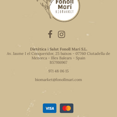
Dietètica i Salut Fonoll Marí S.L.
Av. Jaume I el Conqueridor, 25 baixos - 07760 Ciutadella de
Menorca - Illes Balears - Spain
B57916967
971 48 06 15
biomarket@fonollmari.com