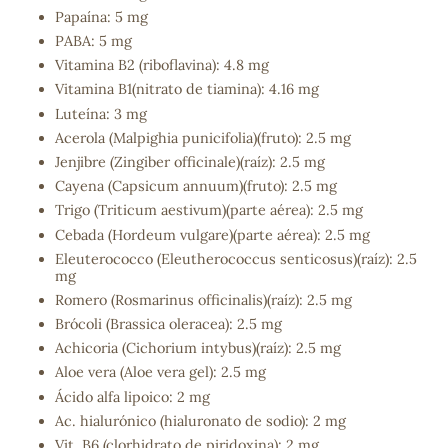
Papaína: 5 mg
PABA: 5 mg
Vitamina B2 (riboflavina): 4.8 mg
Vitamina B1(nitrato de tiamina): 4.16 mg
Luteína: 3 mg
Acerola (Malpighia punicifolia)(fruto): 2.5 mg
Jenjibre (Zingiber officinale)(raíz): 2.5 mg
Cayena (Capsicum annuum)(fruto): 2.5 mg
Trigo (Triticum aestivum)(parte aérea): 2.5 mg
Cebada (Hordeum vulgare)(parte aérea): 2.5 mg
Eleuterococco (Eleutherococcus senticosus)(raíz): 2.5
mg
Romero (Rosmarinus officinalis)(raíz): 2.5 mg
Brócoli (Brassica oleracea): 2.5 mg
Achicoria (Cichorium intybus)(raíz): 2.5 mg
Aloe vera (Aloe vera gel): 2.5 mg
Ácido alfa lipoico: 2 mg
Ac. hialurónico (hialuronato de sodio): 2 mg
Vit. B6 (clorhidrato de piridoxina): 2 mg