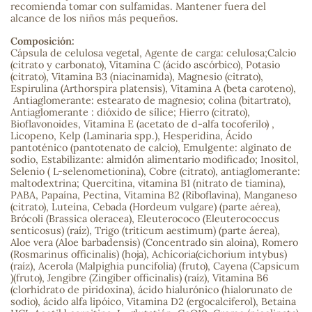
recomienda tomar con sulfamidas. Mantener fuera del
alcance de los niños más pequeños.
sa
Composición:
Cápsula de celulosa vegetal, Agente de carga: celulosa;Calcio
(citrato y carbonato), Vitamina C (ácido ascórbico), Potasio
(citrato), Vitamina B3 (niacinamida), Magnesio (citrato),
Espirulina (Arthorspira platensis), Vitamina A (beta caroteno),
Antiaglomerante: estearato de magnesio; colina (bitartrato),
Antiaglomerante : dióxido de sílice; Hierro (citrato),
Bioflavonoides, Vitamina E (acetato de d-alfa tocoferilo) ,
RSONAL
Licopeno, Kelp (Laminaria spp.), Hesperidina, Ácido
pantoténico (pantotenato de calcio), Emulgente: alginato de
rales
sodio, Estabilizante: almidón alimentario modificado; Inositol,
Selenio ( L-selenometionina), Cobre (citrato), antiaglomerante:
maltodextrina; Quercitina, vitamina B1 (nitrato de tiamina),
PABA, Papaína, Pectina, Vitamina B2 (Riboflavina), Manganeso
(citrato), Luteína, Cebada (Hordeum vulgare) (parte aérea),
ia
Brócoli (Brassica oleracea), Eleuterococo (Eleuterococcus
senticosus) (raíz), Trigo (triticum aestimum) (parte áerea),
Aloe vera (Aloe barbadensis) (Concentrado sin aloina), Romero
es
(Rosmarinus officinalis) (hoja), Achícoria(cichorium intybus)
(raíz), Acerola (Malpighia puncifolia) (fruto), Cayena (Capsicum
)(fruto), Jengibre (Zingiber officinalis) (raíz), Vitamina B6
(clorhidrato de piridoxina), ácido hialurónico (hialorunato de
sodio), ácido alfa lipóico, Vitamina D2 (ergocalciferol), Betaina