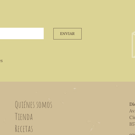
ENVIAR
es
Quiénes somos
Di
Av
Tienda
Ci
B5
Recetas