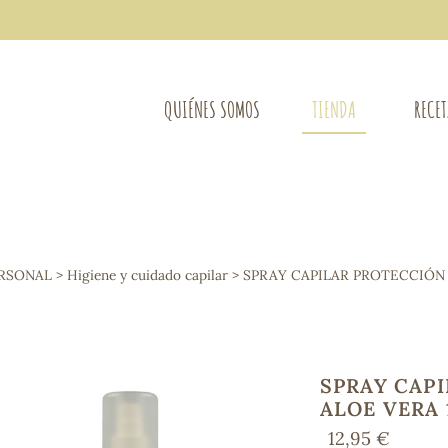
QUIÉNES SOMOS
TIENDA
RECE
COMPLEMENTOS DIETÉTICOS
LIMPIE
Osteo-articular
ERSONAL
>
Higiene y cuidado capilar
> SPRAY CAPILAR PROTECCIÓN
Mujer
LIBROS
Defensas - Resfriados
entes
Alergias
Sistema nervioso
Control de peso
SPRAY CAP
Extracto de plantas
ALOE VERA
Ácidos Grasos
12,95 €
Depurativos