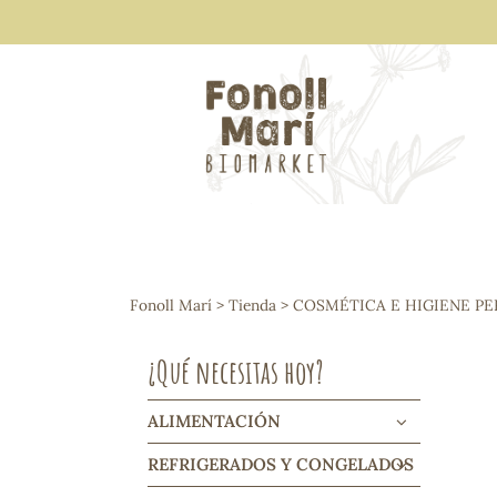
ALIMENTACIÓN
Arroces y legumbres
Fonoll Marí
>
Tienda
>
COSMÉTICA E HIGIENE P
Frutos secos y snacks
Semillas
¿Qué necesitas hoy?
Cereales, mueslis, hinchados y cruji
Galletas y dulces
Vinos y cavas
ALIMENTACIÓN
Condimentos y salsas
REFRIGERADOS Y CONGELADOS
Harinas y sémolas
Pasta