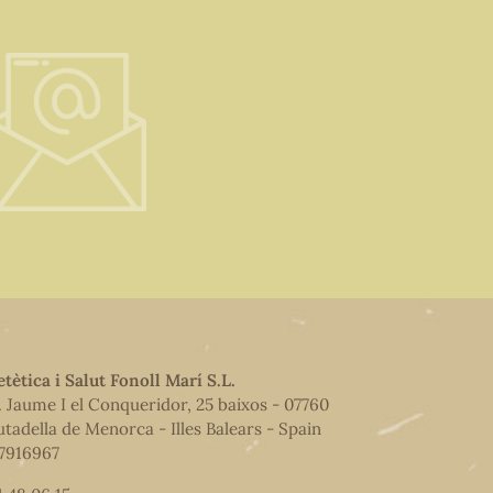
etètica i Salut Fonoll Marí S.L.
. Jaume I el Conqueridor, 25 baixos - 07760
utadella de Menorca - Illes Balears - Spain
7916967