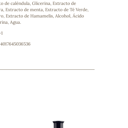
to de caléndula, Glicerina, Extracto de
ra, Extracto de menta, Extracto de Té Verde,
o, Extracto de Hamamelis, Alcohol, Ácido
rina, Agua.
-1
: 4017645036536
ncuentras tu producto?
ctanos
y lo encontraremos