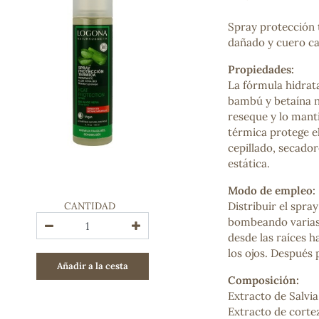
Bienestar emocional
Jalea Real
Spray protección 
Memoria
dañado y cuero ca
Hierro
Propiedades:
Deporte
La fórmula hidrata
Digestivos
bambú y betaína na
Circulatorio, colesterol y glucosa
reseque y lo manti
Superalimentos
térmica protege el
Proteína
cepillado, secador
Energía
estática.
Antioxidantes
Vitaminas y Minerales
Modo de empleo:
CANTIDAD
Distribuir el spr
COSMÉTICA E HIGIENE PERSONAL
bombeando varias
Cremas, lociones y aceites corporales
desde las raíces h
Hombre
los ojos. Después
Añadir a la cesta
Higiene personal
Composición:
Labiales
Extracto de Salvia
Aceites esenciales y aromaterapia
Extracto de corte
Aceites vegetales