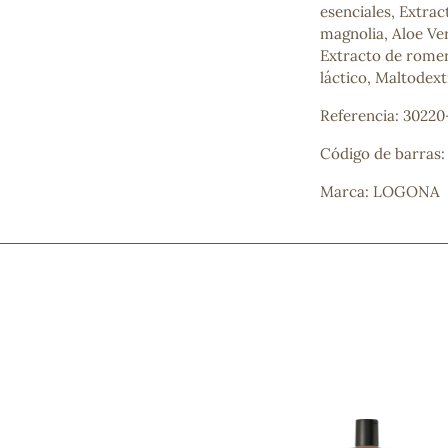
esenciales, Extrac
Mascarillas, peeling y exfoliantes
magnolia, Aloe Ve
Higiene íntima
Extracto de romer
Hidrolatos y aguas florales
láctico, Maltodext
Cuidado facial
Higiene y cuidado capilar
Referencia: 30220
Higiene bucal
Protección solar y bronceadores
Código de barras
Marca: LOGONA
¿No e
contá