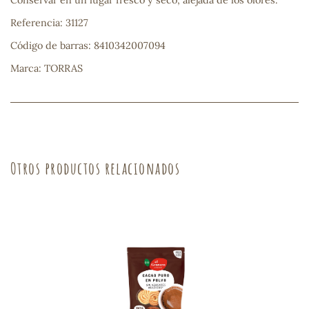
Conservar en un lugar fresco y seco, alejada de los olores.
Referencia: 31127
sa
Código de barras: 8410342007094
Marca: TORRAS
RSONAL
rales
Otros productos relacionados
ia
es