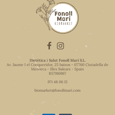
Dietètica i Salut Fonoll Marí S.L.
Av. Jaume I el Conqueridor, 25 baixos - 07760 Ciutadella de
Menorca - Illes Balears - Spain
B57916967
971 48 06 15
biomarket@fonollmari.com