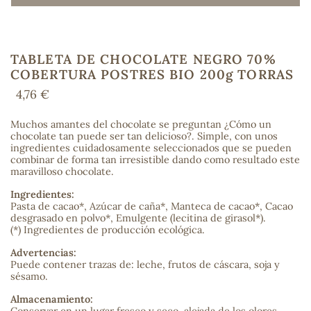
TABLETA DE CHOCOLATE NEGRO 70%
COS
COBERTURA POSTRES BIO 200g TORRAS
4,76 €
Muchos amantes del chocolate se preguntan ¿Cómo un
chocolate tan puede ser tan delicioso?. Simple, con unos
ingredientes cuidadosamente seleccionados que se pueden
combinar de forma tan irresistible dando como resultado este
maravilloso chocolate.
Ingredientes:
Pasta de cacao*, Azúcar de caña*, Manteca de cacao*, Cacao
desgrasado en polvo*, Emulgente (lecitina de girasol*).
(*) Ingredientes de producción ecológica.
Advertencias:
Puede contener trazas de: leche, frutos de cáscara, soja y
sésamo.
Almacenamiento: