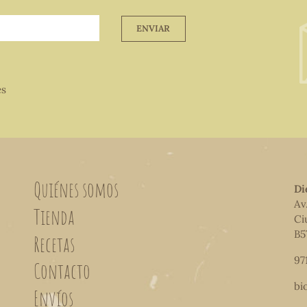
ENVIAR
es
Quiénes somos
Di
Av
Tienda
Ci
B5
Recetas
97
Contacto
bi
Envíos