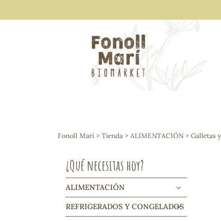
ALIMENTACIÓN
Arroces y legumbres
Fonoll Marí
>
Tienda
>
ALIMENTACIÓN
>
Galletas 
Frutos secos y snacks
Semillas
¿Qué necesitas hoy?
Cereales, mueslis, hinchados y cruji
Galletas y dulces
Vinos y cavas
ALIMENTACIÓN
Condimentos y salsas
REFRIGERADOS Y CONGELADOS
Harinas y sémolas
Pasta