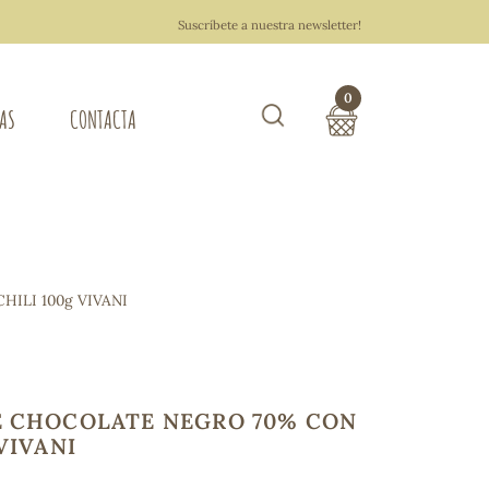
Suscríbete a nuestra newsletter!
0
TAS
CONTACTA
Buscar
TOTAL COMPRA:
0,00 €
ZA DEL HOGAR
ILI 100g VIVANI
Hacer un pedido
E CHOCOLATE NEGRO 70% CON
 VIVANI