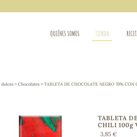
QUIÉNES SOMOS
TIENDA
RECE
COMPLEMENTOS DIETÉTICOS
LIMPIE
Osteo-articular
y dulces
>
Chocolates
> TABLETA DE CHOCOLATE NEGRO 70% CON CH
Mujer
LIBROS
Defensas - Resfriados
entes
Alergias
Sistema nervioso
Control de peso
TABLETA D
Extracto de plantas
CHILI 100g
Ácidos Grasos
3,85 €
Depurativos