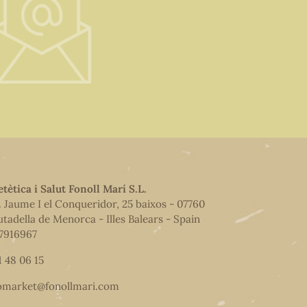
etètica i Salut Fonoll Marí S.L.
. Jaume I el Conqueridor, 25 baixos - 07760
utadella de Menorca - Illes Balears - Spain
7916967
1 48 06 15
omarket@fonollmari.com