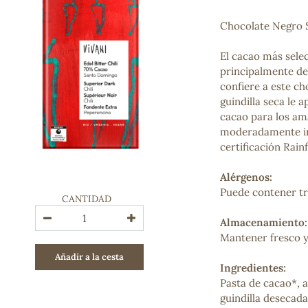
Bienestar emocional
Jalea Real
Chocolate Negro S
Memoria
Hierro
El cacao más selec
Deporte
principalmente de
Digestivos
confiere a este c
Circulatorio, colesterol y glucosa
guindilla seca le 
Superalimentos
cacao para los am
Proteína
moderadamente int
Energía
certificación Rain
Antioxidantes
Vitaminas y Minerales
Alérgenos:
Puede contener tra
CANTIDAD
COSMÉTICA E HIGIENE PERSONAL
Almacenamiento:
Cremas, lociones y aceites corporales
Mantener fresco y
Hombre
Añadir a la cesta
Higiene personal
Ingredientes:
Labiales
Pasta de cacao*, 
Aceites esenciales y aromaterapia
guindilla desecad
Aceites vegetales