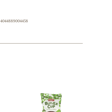
: 4044889004458
ncuentras tu producto?
ctanos
y lo encontraremos