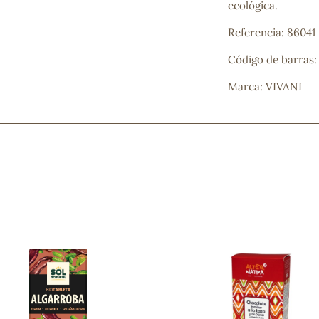
ecológica.
Mascarillas, peeling y exfoliantes
Higiene íntima
Referencia: 86041
Hidrolatos y aguas florales
Cuidado facial
Código de barras
Higiene y cuidado capilar
Marca: VIVANI
Higiene bucal
Protección solar y bronceadores
¿No e
contá