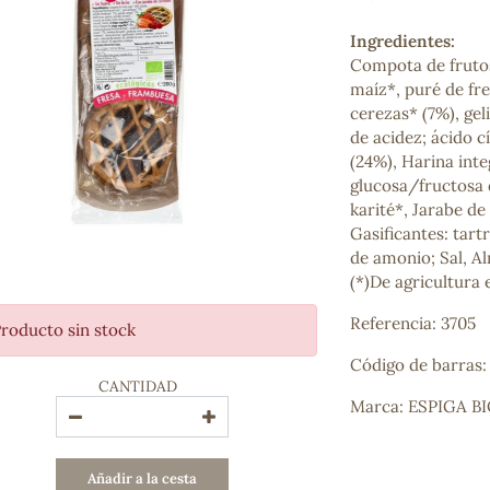
Bienestar emocional
Jalea Real
Ingredientes:
Memoria
Compota de frutos
Hierro
maíz*, puré de fr
Deporte
cerezas* (7%), gel
Digestivos
de acidez; ácido c
Circulatorio, colesterol y glucosa
(24%), Harina inte
Superalimentos
glucosa/fructosa 
Proteína
karité*, Jarabe d
Energía
Gasificantes: tart
Antioxidantes
de amonio; Sal, A
Vitaminas y Minerales
(*)De agricultura 
Referencia: 3705
roducto sin stock
COSMÉTICA E HIGIENE PERSONAL
Cremas, lociones y aceites corporales
Código de barras
CANTIDAD
Hombre
Marca: ESPIGA B
Higiene personal
Labiales
Aceites esenciales y aromaterapia
Añadir a la cesta
Aceites vegetales