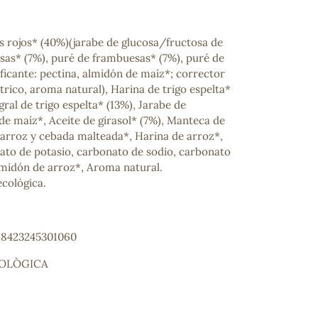
 rojos* (40%)(jarabe de glucosa/fructosa de
esas* (7%), puré de frambuesas* (7%), puré de
ificante: pectina, almidón de maíz*; corrector
ítrico, aroma natural), Harina de trigo espelta*
gral de trigo espelta* (13%), Jarabe de
de maíz*, Aceite de girasol* (7%), Manteca de
e arroz y cebada malteada*, Harina de arroz*,
rato de potasio, carbonato de sodio, carbonato
lmidón de arroz*, Aroma natural.
ecológica.
: 8423245301060
IOLÒGICA