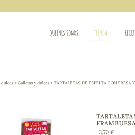
QUIÉNES SOMOS
TIENDA
RECE
COMPLEMENTOS DIETÉTICOS
LIMPIE
Osteo-articular
y dulces
>
Galletas y dulces
> TARTALETAS DE ESPELTA CON FRESA Y
Mujer
LIBROS
Defensas - Resfriados
entes
Alergias
Sistema nervioso
Control de peso
TARTALETAS
Extracto de plantas
FRAMBUESA
Ácidos Grasos
3,70 €
Depurativos