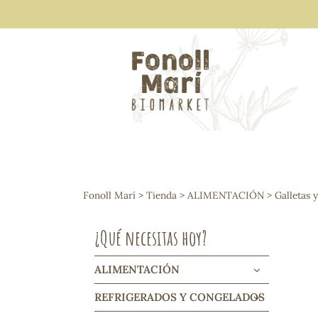
ALIMENTACIÓN
Arroces y legumbres
Fonoll Marí
>
Tienda
>
ALIMENTACIÓN
>
Galletas 
Frutos secos y snacks
Semillas
¿Qué necesitas hoy?
Cereales, mueslis, hinchados y cruji
Galletas y dulces
Vinos y cavas
ALIMENTACIÓN
Condimentos y salsas
REFRIGERADOS Y CONGELADOS
Harinas y sémolas
Pasta