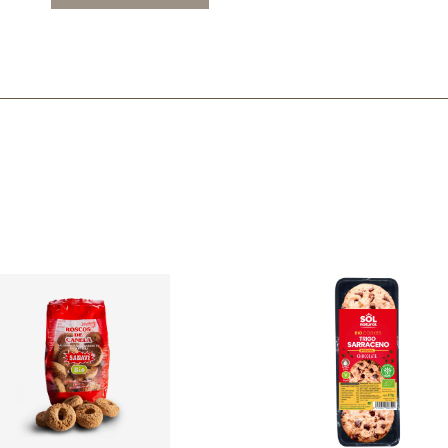
Mascarillas, peeling y exfoliantes
Higiene íntima
Hidrolatos y aguas florales
Cuidado facial
Higiene y cuidado capilar
Higiene bucal
Protección solar y bronceadores
¿No e
contá