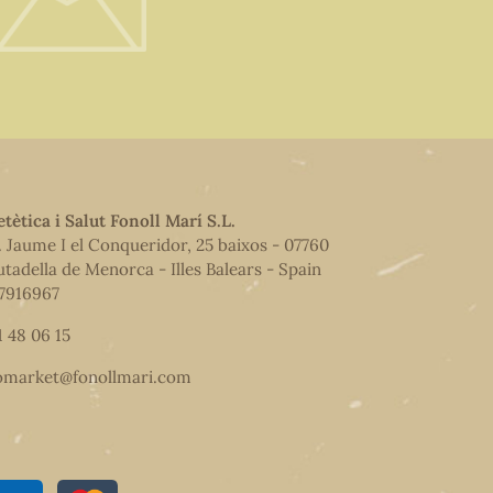
etètica i Salut Fonoll Marí S.L.
. Jaume I el Conqueridor, 25 baixos - 07760
utadella de Menorca - Illes Balears - Spain
7916967
1 48 06 15
omarket@fonollmari.com