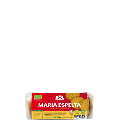
ncuentras tu producto?
ctanos
y lo encontraremos