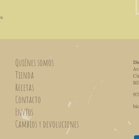
es
Quiénes somos
Di
Av
Tienda
Ci
B5
Recetas
97
Contacto
bi
Envíos
Cambios y devoluciones