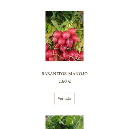
sa
RSONAL
rales
RABANITOS MANOJO
1,60 €
ia
Ver más
es