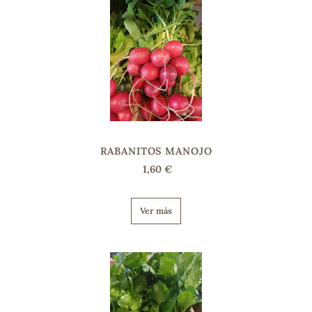
sa
RSONAL
rales
RABANITOS MANOJO
1,60 €
Ver más
ia
es