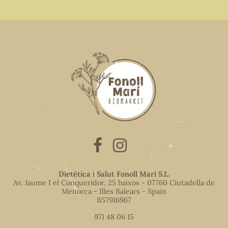
Dietètica i Salut Fonoll Marí S.L.
Av. Jaume I el Conqueridor, 25 baixos - 07760 Ciutadella de
Menorca - Illes Balears - Spain
B57916967
971 48 06 15