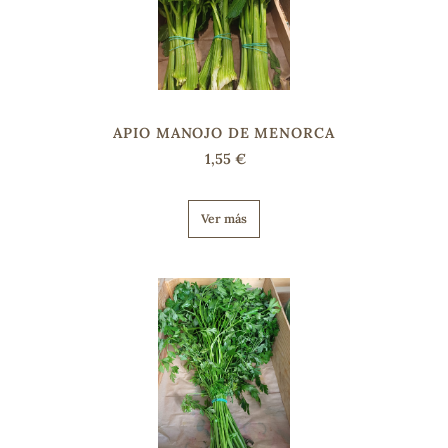
s
APIO MANOJO DE MENORCA
1,55 €
Ver más