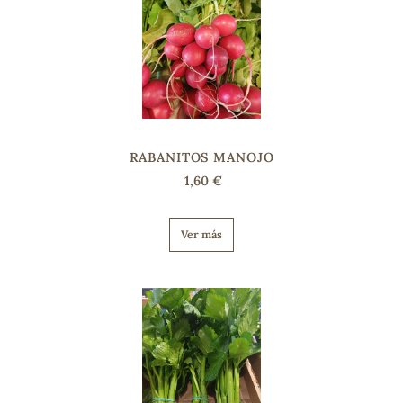
sa
RABANITOS MANOJO
RSONAL
1,60 €
rales
Ver más
ia
es