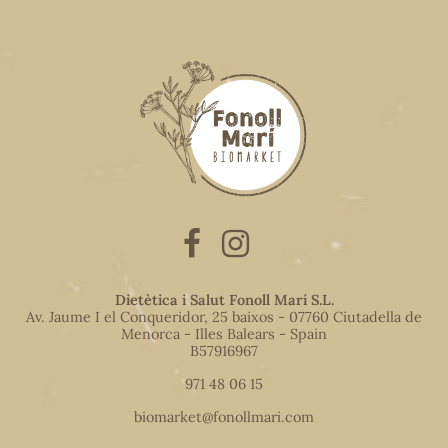
Dietètica i Salut Fonoll Marí S.L.
Av. Jaume I el Conqueridor, 25 baixos - 07760 Ciutadella de
Menorca - Illes Balears - Spain
B57916967
971 48 06 15
biomarket@fonollmari.com