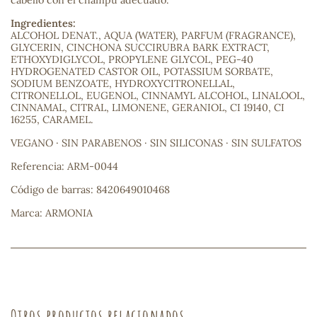
cabello con el champú adecuado.
Ingredientes:
sa
ALCOHOL DENAT., AQUA (WATER), PARFUM (FRAGRANCE),
GLYCERIN, CINCHONA SUCCIRUBRA BARK EXTRACT,
ETHOXYDIGLYCOL, PROPYLENE GLYCOL, PEG-40
HYDROGENATED CASTOR OIL, POTASSIUM SORBATE,
SODIUM BENZOATE, HYDROXYCITRONELLAL,
CITRONELLOL, EUGENOL, CINNAMYL ALCOHOL, LINALOOL,
CINNAMAL, CITRAL, LIMONENE, GERANIOL, CI 19140, CI
16255, CARAMEL.
RSONAL
VEGANO · SIN PARABENOS · SIN SILICONAS · SIN SULFATOS
rales
Referencia: ARM-0044
Código de barras: 8420649010468
Marca: ARMONIA
ia
es
Otros productos relacionados