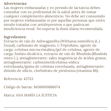
Advertencias:
Las mujeres embarazadas y en periodo de lactancia deben
sa
consultar con su profesional de la salud antes de tomar
cualquier complemento alimenticio. No debe ser consumido
por mujeres embarazadas ni por aquellas personas que estén
siendo tratadas con antidepresivos o que padezcan
insuficiencia renal. No superar la dosis diaria recomendada.
Ingredientes:
Extracto de raíz de Ashwagandha (Withania somnífera (L.)
Dunal), carbonato de magnesio, L-Triptófano, agente de
RSONAL
carga: celulosa microcristalina/gel de celulosa, agente de
rales
carga: fosfato dicálcico, extracto de raíz de Rhodiola (Rhodiola
rosea L.), antiaglomerante: sales magnésicas de ácidos grasos,
antiaglomerante: carboximetilcelulosa sódica
entrelazada/goma de celulosa entrelazada, antiaglomerante:
dióxido de silicio, clorhidrato de piridoxina (vitamina B6).
ia
Referencia: 43753
Código de barras: 8436000686074
es
Marca: ANA MARÍA LA JUSTICIA