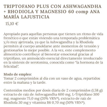
TRIPTOFANO PLUS CON ASHWAGANDHA
+ RHODIOLA Y MAGNESIO 60 comp ANA
MARÍA LAJUSTICIA
COS
15,10 €
Apropiado para aquellas personas que tienen un ritmo de vida
frenético o que están viviendo una temporada problemática
y/o muy ajetreada, ya que la Ashwagandha y la Rhodiola
permiten al cuerpo amoldarse ante momentos de tensión y
gestionarlos lo mejor posible. A la vez, este complemento
alimenticio contribuye al bienestar emocional gracias al
triptófano, un aminoácido esencial directamente involucrado
en la síntesis de serotonina, conocida como “la hormona de la
felicidad”.
Modo de empleo:
Tomar 2 comprimidos al día con un vaso de agua, repartidos
entre la mañana y la tarde.
Contenidos medios por dosis diaria de 2 comprimidos (1,58 g):
extracto de raíz de Ashwagandha 600 mg, L-Triptófano 300
mg, magnesio 75,0 mg (20% VRN*), extracto de raíz de
Rhodiola 30 mg y vitamina B6 0,70 mg (50% VRN*).