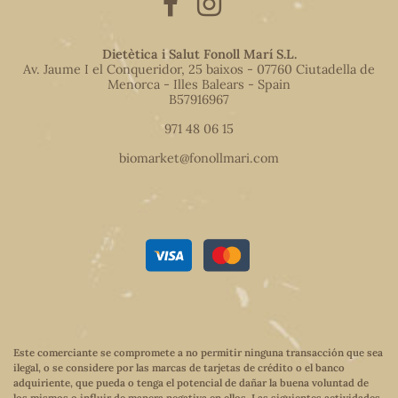
Dietètica i Salut Fonoll Marí S.L.
Av. Jaume I el Conqueridor, 25 baixos - 07760 Ciutadella de
Menorca - Illes Balears - Spain
B57916967
971 48 06 15
biomarket@fonollmari.com
Este comerciante se compromete a no permitir ninguna transacción que sea
ilegal, o se considere por las marcas de tarjetas de crédito o el banco
adquiriente, que pueda o tenga el potencial de dañar la buena voluntad de
los mismos o influir de manera negativa en ellos. Las siguientes actividades