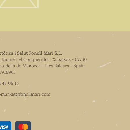
etètica i Salut Fonoll Marí S.L.
. Jaume I el Conqueridor, 25 baixos - 07760
utadella de Menorca - Illes Balears - Spain
7916967
1 48 06 15
omarket@fonollmari.com