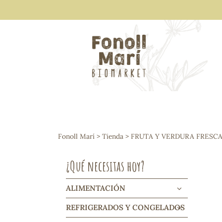
ALIMENTACIÓN
Arroces y legumbres
Fonoll Marí
>
Tienda
>
FRUTA Y VERDURA FRESC
Frutos secos y snacks
Semillas
¿Qué necesitas hoy?
Cereales, mueslis, hinchados y cruji
Galletas y dulces
Vinos y cavas
ALIMENTACIÓN
Condimentos y salsas
REFRIGERADOS Y CONGELADOS
Harinas y sémolas
Pasta