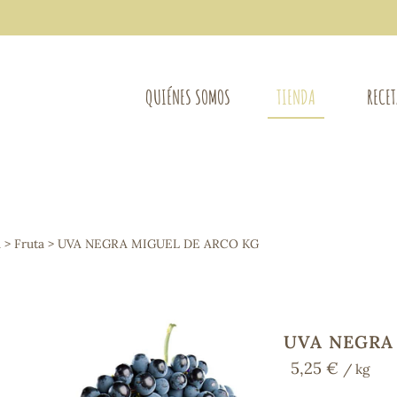
QUIÉNES SOMOS
TIENDA
RECE
COMPLEMENTOS DIETÉTICOS
LIMPIE
Osteo-articular
A
>
Fruta
> UVA NEGRA MIGUEL DE ARCO KG
Mujer
LIBROS
Defensas - Resfriados
entes
Alergias
Sistema nervioso
Control de peso
UVA NEGRA
Extracto de plantas
5,25 €
/ kg
Ácidos Grasos
Depurativos