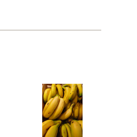
ncuentras tu producto?
ctanos
y lo encontraremos