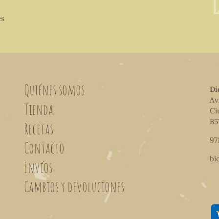
es
Quiénes somos
Di
Av
Tienda
Ci
B5
Recetas
97
Contacto
bi
Envíos
Cambios y devoluciones