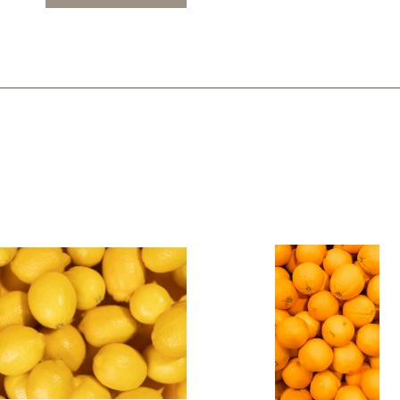
Mascarillas, peeling y exfoliantes
Higiene íntima
Hidrolatos y aguas florales
Cuidado facial
Higiene y cuidado capilar
Higiene bucal
Protección solar y bronceadores
¿No e
contá