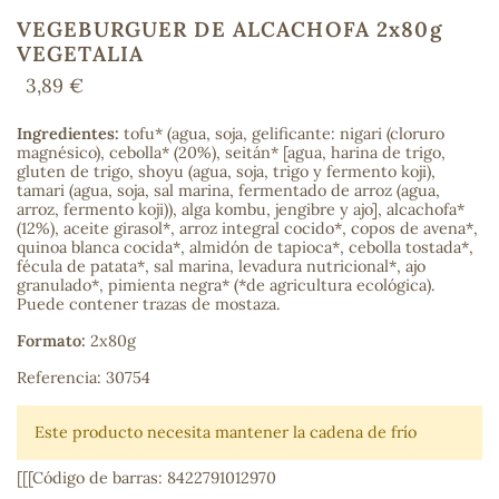
VEGEBURGUER DE ALCACHOFA 2x80g
VEGETALIA
3,89 €
COS
Ingredientes:
tofu* (agua, soja, gelificante: nigari (cloruro
magnésico), cebolla* (20%), seitán* [agua, harina de trigo,
gluten de trigo, shoyu (agua, soja, trigo y fermento koji),
tamari (agua, soja, sal marina, fermentado de arroz (agua,
arroz, fermento koji)), alga kombu, jengibre y ajo], alcachofa*
(12%), aceite girasol*, arroz integral cocido*, copos de avena*,
quinoa blanca cocida*, almidón de tapioca*, cebolla tostada*,
fécula de patata*, sal marina, levadura nutricional*, ajo
granulado*, pimienta negra* (*de agricultura ecológica).
Puede contener trazas de mostaza.
Formato:
2x80g
Referencia: 30754
Este producto necesita mantener la cadena de frío
[[[Código de barras: 8422791012970