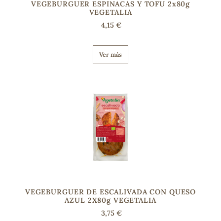
VEGEBURGUER ESPINACAS Y TOFU 2x80g
VEGETALIA
4,15 €
s
Ver más
VEGEBURGUER DE ESCALIVADA CON QUESO
AZUL 2X80g VEGETALIA
3,75 €