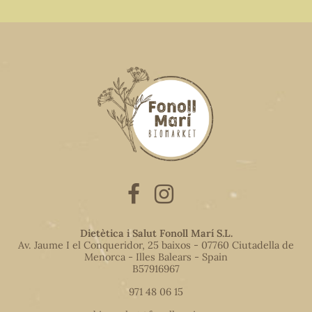
Dietètica i Salut Fonoll Marí S.L.
Av. Jaume I el Conqueridor, 25 baixos - 07760 Ciutadella de
Menorca - Illes Balears - Spain
B57916967
971 48 06 15