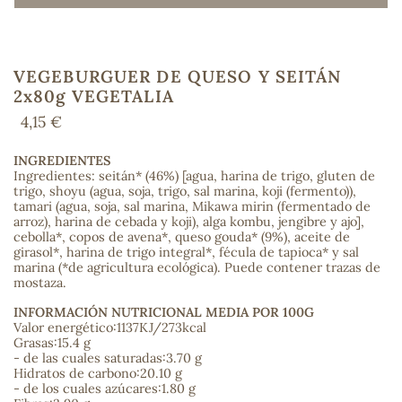
VEGEBURGUER DE QUESO Y SEITÁN
COS
2x80g VEGETALIA
4,15 €
INGREDIENTES
Ingredientes: seitán* (46%) [agua, harina de trigo, gluten de
trigo, shoyu (agua, soja, trigo, sal marina, koji (fermento)),
tamari (agua, soja, sal marina, Mikawa mirin (fermentado de
arroz), harina de cebada y koji), alga kombu, jengibre y ajo],
cebolla*, copos de avena*, queso gouda* (9%), aceite de
girasol*, harina de trigo integral*, fécula de tapioca* y sal
marina (*de agricultura ecológica). Puede contener trazas de
mostaza.
INFORMACIÓN NUTRICIONAL MEDIA POR 100G
Valor energético:1137KJ/273kcal
Grasas:15.4 g
- de las cuales saturadas:3.70 g
Hidratos de carbono:20.10 g
- de los cuales azúcares:1.80 g