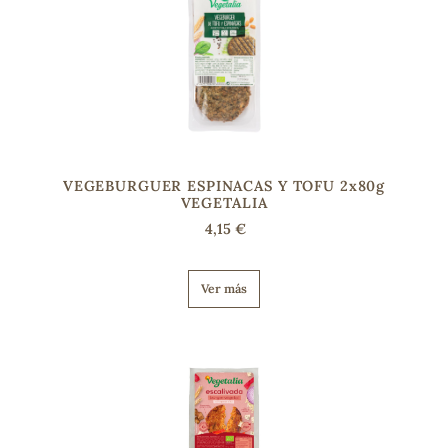
s
VEGEBURGUER ESPINACAS Y TOFU 2x80g
VEGETALIA
4,15 €
Ver más