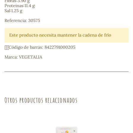
Fibras:3.90 g
Proteinas:11.4 g
Sal:1.25 g
sa
Referencia: 30575
Este producto necesita mantener la cadena de frío
[[[Código de barras: 8422791000205
Marca: VEGETALIA
RSONAL
rales
ia
Otros productos relacionados
es