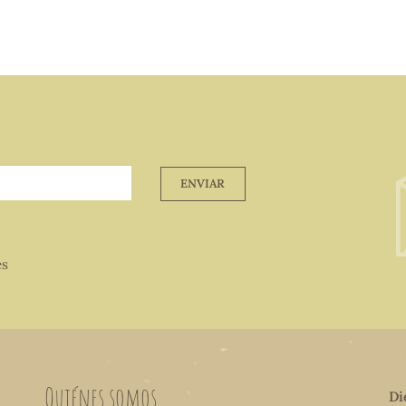
ENVIAR
es
Quiénes somos
Di