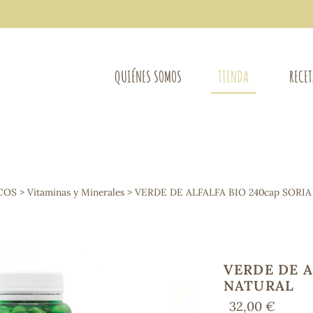
QUIÉNES SOMOS
TIENDA
RECE
COMPLEMENTOS DIETÉTICOS
LIMPIE
Osteo-articular
COS
>
Vitaminas y Minerales
> VERDE DE ALFALFA BIO 240cap SORI
Mujer
LIBROS
Defensas - Resfriados
entes
Alergias
Sistema nervioso
Control de peso
VERDE DE A
Extracto de plantas
NATURAL
Ácidos Grasos
32,00 €
Depurativos