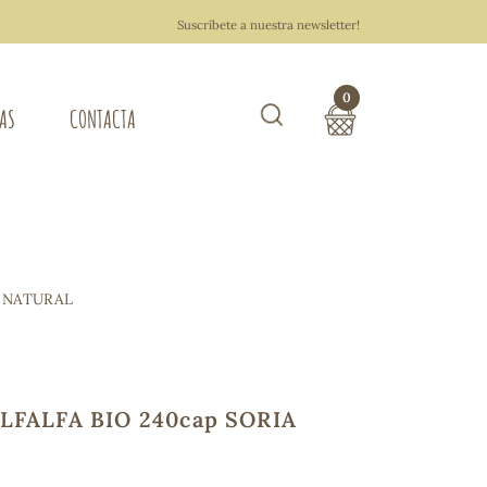
Suscríbete a nuestra newsletter!
0
TAS
CONTACTA
Buscar
TOTAL COMPRA:
0,00 €
ZA DEL HOGAR
A NATURAL
Hacer un pedido
LFALFA BIO 240cap SORIA