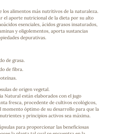
de los alimentos más nutritivos de la naturaleza.
el aporte nutricional de la dieta por su alto
oácidos esenciales, ácidos grasos insaturados,
vitaminas y oligolementos, aporta sustancias
opiedades depurativas.
do de grasa.
do de fibra.
oteínas.
sulas de origen vegetal.
ia Natural están elaborados con el jugo
lanta fresca, procedente de cultivos ecológicos,
el momento óptimo de su desarrollo para que la
nutrientes y principios activos sea máxima.
ápsulas para proporcionar las beneficiosas
see la planta tal cual se encuentra en la