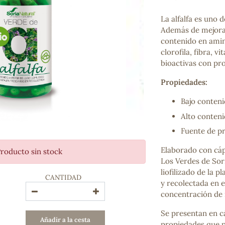
Bienestar emocional
Jalea Real
La alfalfa es uno 
Memoria
Además de mejorar 
Hierro
contenido en amin
Deporte
clorofila, fibra, 
Digestivos
bioactivas con pr
Circulatorio, colesterol y glucosa
Propiedades:
Superalimentos
Proteína
Bajo conteni
Energía
Alto conteni
Antioxidantes
Vitaminas y Minerales
Fuente de pr
Elaborado con cáp
roducto sin stock
COSMÉTICA E HIGIENE PERSONAL
Los Verdes de Sor
Cremas, lociones y aceites corporales
liofilizado de la p
CANTIDAD
Hombre
y recolectada en 
Higiene personal
concentración de 
Labiales
Aceites esenciales y aromaterapia
Se presentan en c
Añadir a la cesta
Aceites vegetales
propiedades que po