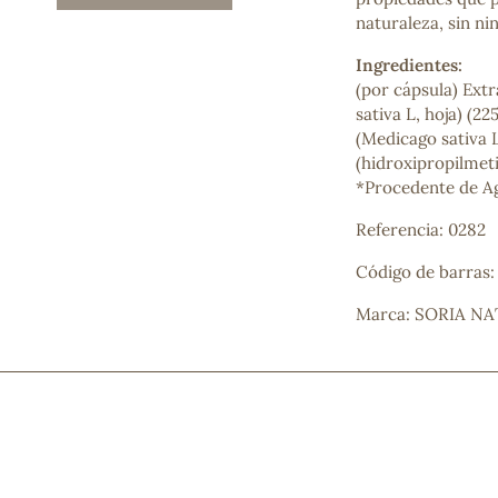
Mascarillas, peeling y exfoliantes
naturaleza, sin ni
Higiene íntima
Ingredientes:
Hidrolatos y aguas florales
(por cápsula) Extr
Cuidado facial
sativa L, hoja) (2
Higiene y cuidado capilar
(Medicago sativa L
Higiene bucal
(hidroxipropilmeti
Protección solar y bronceadores
*Procedente de Ag
Referencia: 0282
¿No e
Código de barras
contá
Marca: SORIA N