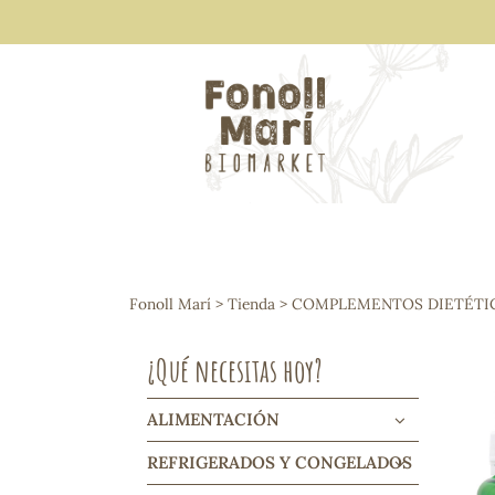
ALIMENTACIÓN
Arroces y legumbres
Fonoll Marí
>
Tienda
>
COMPLEMENTOS DIETÉTI
Frutos secos y snacks
Semillas
¿Qué necesitas hoy?
Cereales, mueslis, hinchados y cruji
Galletas y dulces
Vinos y cavas
ALIMENTACIÓN
Condimentos y salsas
REFRIGERADOS Y CONGELADOS
Harinas y sémolas
Pasta