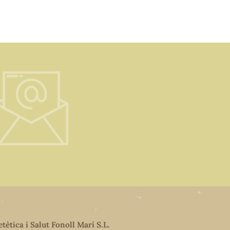
etètica i Salut Fonoll Marí S.L.