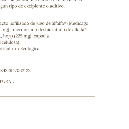
ngún tipo de excipiente o aditivo.
acto liofilizado de jugo de alfalfa* (Medicago
25 mg), micronizado deshidratado de alfalfa*
, hoja) (225 mg), cápsula
lcelulosa).
ricultura Ecológica.
ncuentras tu producto?
: 8422947062132
ctanos
y lo encontraremos
ATURAL