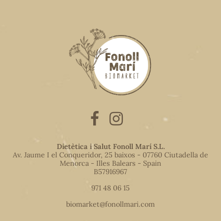
Dietètica i Salut Fonoll Marí S.L.
Av. Jaume I el Conqueridor, 25 baixos - 07760 Ciutadella de
Menorca - Illes Balears - Spain
B57916967
971 48 06 15
biomarket@fonollmari.com