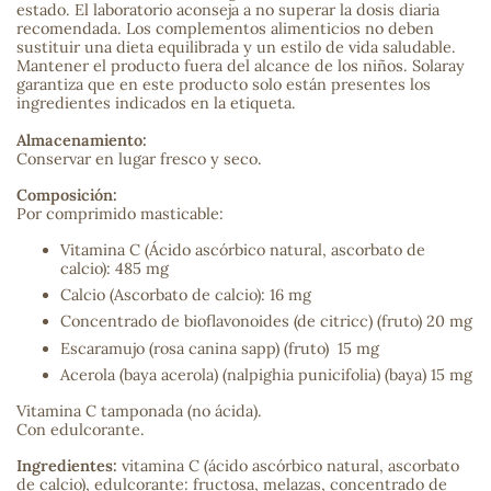
estado. El laboratorio aconseja a no superar la dosis diaria
recomendada. Los complementos alimenticios no deben
sa
sustituir una dieta equilibrada y un estilo de vida saludable.
Mantener el producto fuera del alcance de los niños. Solaray
garantiza que en este producto solo están presentes los
ingredientes indicados en la etiqueta.
Almacenamiento:
Conservar en lugar fresco y seco.
Composición:
RSONAL
Por comprimido masticable:
rales
Vitamina C (Ácido ascórbico natural, ascorbato de
calcio): 485 mg
Calcio (Ascorbato de calcio): 16 mg
Concentrado de bioflavonoides (de citricc) (fruto) 20 mg
ia
Escaramujo (rosa canina sapp) (fruto) 15 mg
Acerola (baya acerola) (nalpighia punicifolia) (baya) 15 mg
es
Vitamina C tamponada (no ácida).
Con edulcorante.
Ingredientes:
vitamina C (ácido ascórbico natural, ascorbato
de calcio), edulcorante: fructosa, melazas, concentrado de