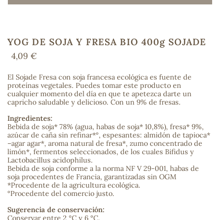
YOG DE SOJA Y FRESA BIO 400g SOJADE
COS
4,09 €
El Sojade Fresa con soja francesa ecológica es fuente de
proteínas vegetales. Puedes tomar este producto en
cualquier momento del día en que te apetezca darte un
capricho saludable y delicioso. Con un 9% de fresas.
Ingredientes:
Bebida de soja* 78% (agua, habas de soja* 10,8%), fresa* 9%,
azúcar de caña sin refinar*°, espesantes: almidón de tapioca*
–agar agar*, aroma natural de fresa*, zumo concentrado de
limón*, fermentos seleccionados, de los cuales Bifidus y
Lactobacillus acidophilus.
Bebida de soja conforme a la norma NF V 29-001, habas de
soja procedentes de Francia, garantizadas sin OGM
*Procedente de la agricultura ecológica.
°Procedente del comercio justo.
Sugerencia de conservación:
Conservar entre 2 °C y 6 °C.