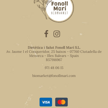
Dietètica i Salut Fonoll Marí S.L.
Av. Jaume I el Conqueridor, 25 baixos - 07760 Ciutadella de
Menorca - Illes Balears - Spain
B57916967
971 48 06 15
biomarket@fonollmari.com