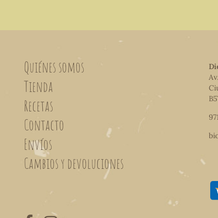
Quiénes somos
Di
Av
Tienda
Ci
B5
Recetas
97
Contacto
bi
Envíos
Cambios y devoluciones