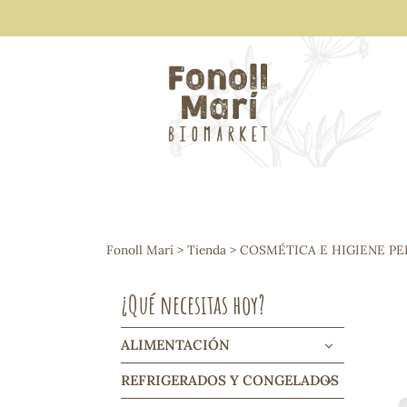
ALIMENTACIÓN
Arroces y legumbres
Fonoll Marí
>
Tienda
>
COSMÉTICA E HIGIENE P
Frutos secos y snacks
Semillas
¿Qué necesitas hoy?
Cereales, mueslis, hinchados y cruji
Galletas y dulces
Vinos y cavas
ALIMENTACIÓN
Condimentos y salsas
REFRIGERADOS Y CONGELADOS
Harinas y sémolas
Pasta