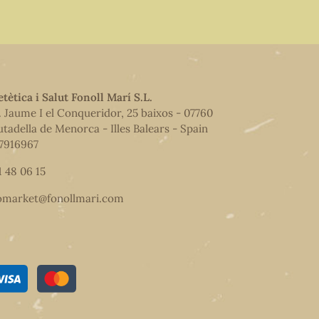
etètica i Salut Fonoll Marí S.L.
. Jaume I el Conqueridor, 25 baixos - 07760
utadella de Menorca - Illes Balears - Spain
7916967
1 48 06 15
omarket@fonollmari.com