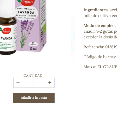
Bienestar emocional
Jalea Real
Ingredientes:
acei
Memoria
mill) de cultivo ec
Hierro
Modo de empleo:
Deporte
añadir 1-2 gotas 
Digestivos
exceder la dosis d
Circulatorio, colesterol y glucosa
Superalimentos
Referencia: 01361
Proteína
Energía
Código de barras
Antioxidantes
Marca: EL GRAN
Vitaminas y Minerales
CANTIDAD
COSMÉTICA E HIGIENE PERSONAL
Cremas, lociones y aceites corporales
Hombre
Añadir a la cesta
Higiene personal
Labiales
Aceites esenciales y aromaterapia
Aceites vegetales