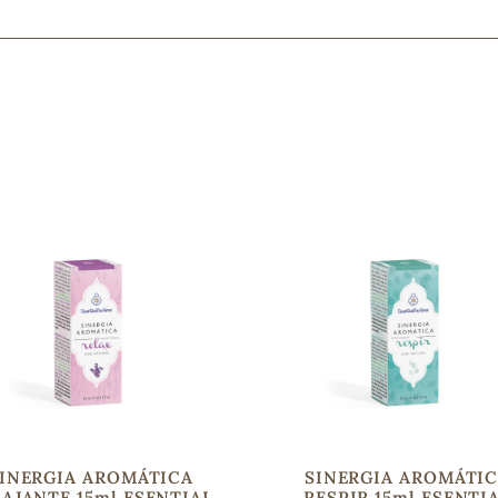
Mascarillas, peeling y exfoliantes
Higiene íntima
Hidrolatos y aguas florales
Cuidado facial
Higiene y cuidado capilar
Higiene bucal
Protección solar y bronceadores
¿No e
contá
INERGIA AROMÁTICA
SINERGIA AROMÁTI
AJANTE 15ml ESENTIAL
RESPIR 15ml ESENTI