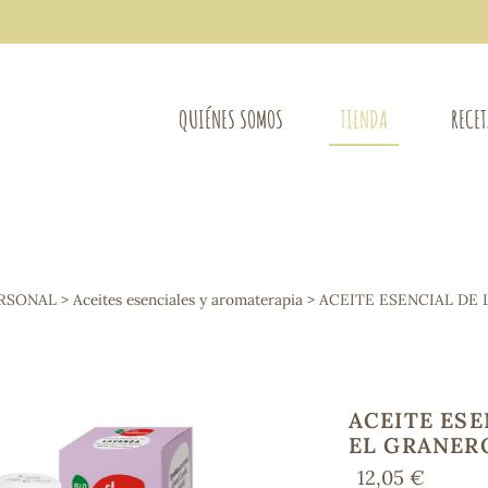
QUIÉNES SOMOS
TIENDA
RECE
COMPLEMENTOS DIETÉTICOS
LIMPIE
Osteo-articular
ERSONAL
>
Aceites esenciales y aromaterapia
> ACEITE ESENCIAL DE 
Mujer
LIBROS
Defensas - Resfriados
entes
Alergias
Sistema nervioso
Control de peso
ACEITE ESE
Extracto de plantas
EL GRANER
Ácidos Grasos
12,05 €
Depurativos