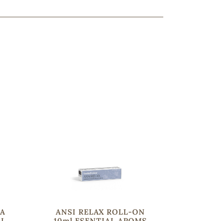
ncuentras tu producto?
ctanos
y lo encontraremos
CA
ANSI RELAX ROLL-ON
AL
10ml ESENTIAL AROMS