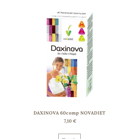
sa
RSONAL
rales
ia
DAXINOVA 60comp NOVADIET
es
7,10 €