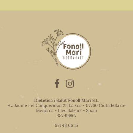
Dietètica i Salut Fonoll Marí S.L.
Av. Jaume I el Conqueridor, 25 baixos - 07760 Ciutadella de
Menorca - Illes Balears - Spain
B57916967
971 48 06 15