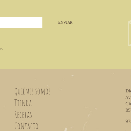
ENVIAR
es
Quiénes somos
Di
Av
Tienda
Ci
B5
Recetas
97
Contacto