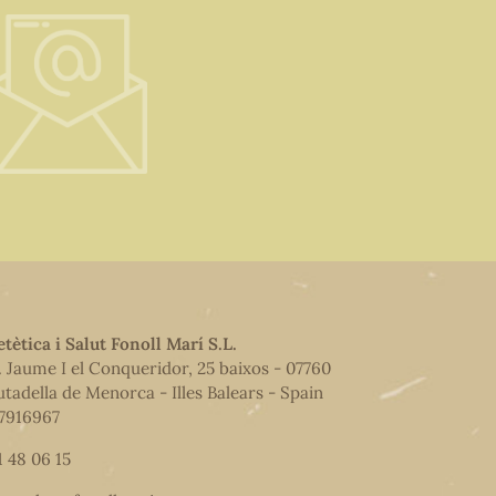
etètica i Salut Fonoll Marí S.L.
. Jaume I el Conqueridor, 25 baixos - 07760
utadella de Menorca - Illes Balears - Spain
7916967
1 48 06 15