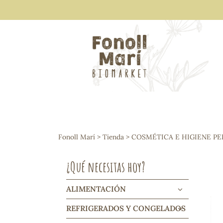
ALIMENTACIÓN
Arroces y legumbres
Fonoll Marí
>
Tienda
>
COSMÉTICA E HIGIENE P
Frutos secos y snacks
Semillas
¿Qué necesitas hoy?
Cereales, mueslis, hinchados y cruji
Galletas y dulces
Vinos y cavas
ALIMENTACIÓN
Condimentos y salsas
REFRIGERADOS Y CONGELADOS
Harinas y sémolas
Pasta