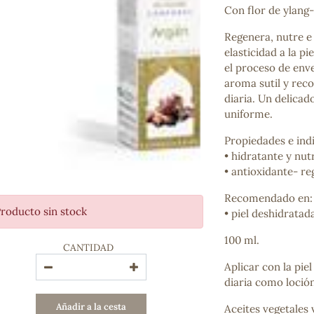
Con flor de ylang
Bienestar emocional
Jalea Real
Regenera, nutre e 
Memoria
elasticidad a la pi
Hierro
el proceso de enve
Deporte
aroma sutil y reco
Digestivos
diaria. Un delicad
Circulatorio, colesterol y glucosa
uniforme.
Superalimentos
Proteína
Propiedades e ind
Energía
• hidratante y nutr
Antioxidantes
• antioxidante- r
Vitaminas y Minerales
Recomendado en:
roducto sin stock
• piel deshidratad
COSMÉTICA E HIGIENE PERSONAL
Cremas, lociones y aceites corporales
100 ml.
CANTIDAD
Hombre
Higiene personal
Aplicar con la pi
Labiales
diaria como loció
Aceites esenciales y aromaterapia
Añadir a la cesta
Aceites vegetales 
Aceites vegetales