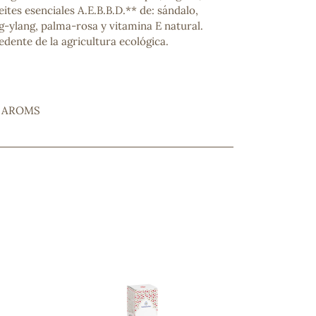
eites esenciales A.E.B.B.D.** de: sándalo,
g-ylang, palma-rosa y vitamina E natural.
dente de la agricultura ecológica.
L AROMS
ncuentras tu producto?
ctanos
y lo encontraremos