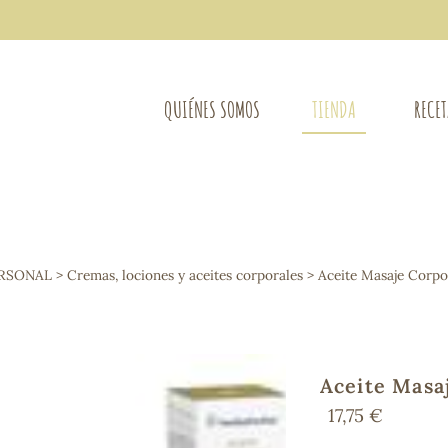
QUIÉNES SOMOS
TIENDA
RECE
COMPLEMENTOS DIETÉTICOS
LIMPIE
Osteo-articular
ERSONAL
>
Cremas, lociones y aceites corporales
> Aceite Masaje Corp
Mujer
LIBROS
Defensas - Resfriados
entes
Alergias
Sistema nervioso
Control de peso
Aceite Masa
Extracto de plantas
17,75 €
Ácidos Grasos
Depurativos