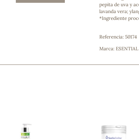
pepita de uva y ac
Mascarillas, peeling y exfoliantes
lavanda vera; ylan
Higiene íntima
*Ingrediente proce
Hidrolatos y aguas florales
Cuidado facial
Higiene y cuidado capilar
Referencia: 50174
Higiene bucal
Protección solar y bronceadores
Marca: ESENTIA
¿No e
contá