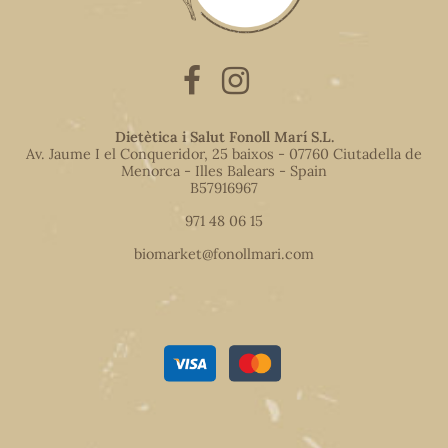
Dietètica i Salut Fonoll Marí S.L.
Av. Jaume I el Conqueridor, 25 baixos - 07760 Ciutadella de
Menorca - Illes Balears - Spain
B57916967
971 48 06 15
biomarket@fonollmari.com