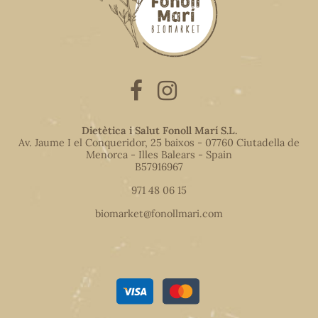
Dietètica i Salut Fonoll Marí S.L.
Av. Jaume I el Conqueridor, 25 baixos - 07760 Ciutadella de
Menorca - Illes Balears - Spain
B57916967
971 48 06 15
biomarket@fonollmari.com