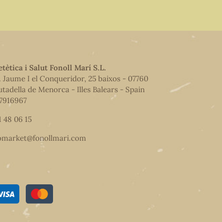
etètica i Salut Fonoll Marí S.L.
. Jaume I el Conqueridor, 25 baixos - 07760
utadella de Menorca - Illes Balears - Spain
7916967
1 48 06 15
omarket@fonollmari.com