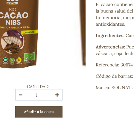
El cacao contiene 
Bienestar emocional
la buena salud de
Jalea Real
tu memoria, mejor
Memoria
antioxidantes.
Hierro
Deporte
Ingredientes:
Caca
Digestivos
Circulatorio, colesterol y glucosa
Advertencias:
Pue
Superalimentos
cáscara, soja, lec
Proteína
Energía
Referencia: 30674
Antioxidantes
Código de barras
Vitaminas y Minerales
CANTIDAD
Marca: SOL NAT
COSMÉTICA E HIGIENE PERSONAL
Cremas, lociones y aceites corporales
Hombre
Añadir a la cesta
Higiene personal
Labiales
Aceites esenciales y aromaterapia
Aceites vegetales