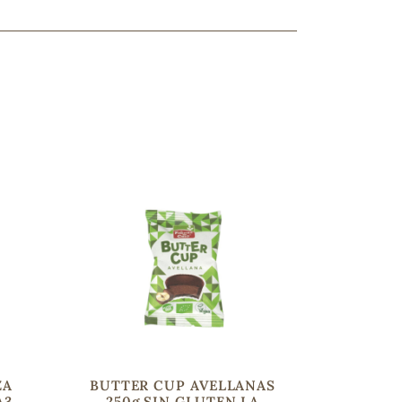
ncuentras tu producto?
ctanos
y lo encontraremos
ZA
BUTTER CUP AVELLANAS
A3
250g SIN GLUTEN LA