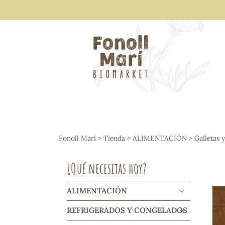
ALIMENTACIÓN
Arroces y legumbres
Fonoll Marí
>
Tienda
>
ALIMENTACIÓN
>
Galletas 
Frutos secos y snacks
Semillas
¿Qué necesitas hoy?
Cereales, mueslis, hinchados y cruji
Galletas y dulces
Vinos y cavas
ALIMENTACIÓN
Condimentos y salsas
REFRIGERADOS Y CONGELADOS
Harinas y sémolas
Pasta