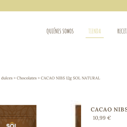
QUIÉNES SOMOS
TIENDA
RECE
COMPLEMENTOS DIETÉTICOS
LIMPIE
Osteo-articular
y dulces
>
Chocolates
> CACAO NIBS 12g SOL NATURAL
Mujer
LIBROS
Defensas - Resfriados
entes
Alergias
Sistema nervioso
Control de peso
CACAO NIBS
Extracto de plantas
10,99 €
Ácidos Grasos
Depurativos