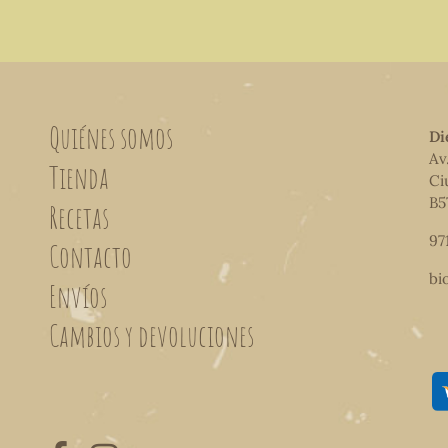
Quiénes somos
Di
Av
Tienda
Ci
B5
Recetas
97
Contacto
bi
Envíos
Cambios y devoluciones