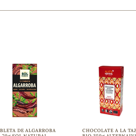
Mascarillas, peeling y exfoliantes
Higiene íntima
Hidrolatos y aguas florales
Cuidado facial
Higiene y cuidado capilar
Higiene bucal
Protección solar y bronceadores
¿No e
contá
BLETA DE ALGARROBA
CHOCOLATE A LA TA
70g SOL NATURAL
BIO 350g ALTERNAIV