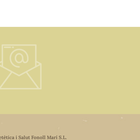
etètica i Salut Fonoll Marí S.L.