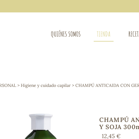
QUIÉNES SOMOS
TIENDA
RECE
COMPLEMENTOS DIETÉTICOS
LIMPIE
Osteo-articular
ERSONAL
>
Higiene y cuidado capilar
> CHAMPÚ ANTICAIDA CON GER
Mujer
LIBROS
Defensas - Resfriados
entes
Alergias
Sistema nervioso
Control de peso
CHAMPÚ AN
Extracto de plantas
Y SOJA 300
Ácidos Grasos
12,45 €
Depurativos