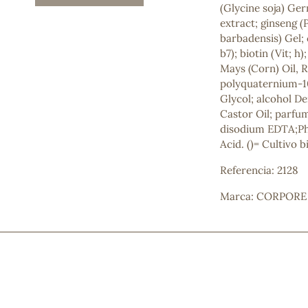
(Glycine soja) Ge
Mascarillas, peeling y exfoliantes
extract; ginseng (
Higiene íntima
barbadensis) Gel; 
Hidrolatos y aguas florales
b7); biotin (Vit; h)
Cuidado facial
Mays (Corn) Oil, R
Higiene y cuidado capilar
polyquaternium-10
Higiene bucal
Glycol; alcohol De
Protección solar y bronceadores
Castor Oil; parfu
disodium EDTA;Ph
Acid. ()= Cultivo b
¿No e
Referencia: 2128
contá
Marca: CORPORE