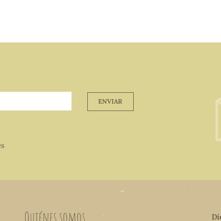
ENVIAR
es
Quiénes somos
Di