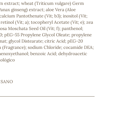
rm extract; wheat (Triticum vulgare) Germ
Panax ginseng) extract; aloe Vera (Aloe
calcium Pantothenate (Vit; b3); inositol (Vit;
; retinol (Vit; a); tocopheryl Acetate (Vit; e); zea
osa Moschata Seed Oil (Vit; f); panthenol;
; pEG-55 Propylene Glycol Oleate; propylene
nat; glycol Distearate; citric Acid; pEG-20
m (Fragrance); sodium Chloride; cocamide DEA;
enoxyethanol; benzoic Acid; dehydroacetic
iológico
ncuentras tu producto?
ctanos
y lo encontraremos
 SANO