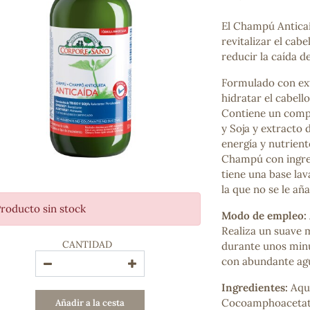
Bienestar emocional
Jalea Real
El Champú Anticaí
Memoria
revitalizar el cab
Hierro
reducir la caída de
Deporte
Formulado con ext
Digestivos
hidratar el cabell
Circulatorio, colesterol y glucosa
Contiene un comple
Superalimentos
y Soja y extracto 
Proteína
energía y nutrient
Energía
Champú con ingred
Antioxidantes
tiene una base lav
Vitaminas y Minerales
la que no se le añ
roducto sin stock
COSMÉTICA E HIGIENE PERSONAL
Modo de empleo:
Cremas, lociones y aceites corporales
Realiza un suave 
CANTIDAD
Hombre
durante unos minu
Higiene personal
con abundante agu
Labiales
Ingredientes:
Aqu
Aceites esenciales y aromaterapia
Cocoamphoacetate
Añadir a la cesta
Aceites vegetales