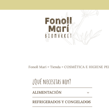
ALIMENTACIÓN
Arroces y legumbres
Fonoll Marí
>
Tienda
>
COSMÉTICA E HIGIENE P
Frutos secos y snacks
Semillas
¿Qué necesitas hoy?
Cereales, mueslis, hinchados y cruji
Galletas y dulces
Vinos y cavas
ALIMENTACIÓN
Condimentos y salsas
REFRIGERADOS Y CONGELADOS
Harinas y sémolas
Pasta