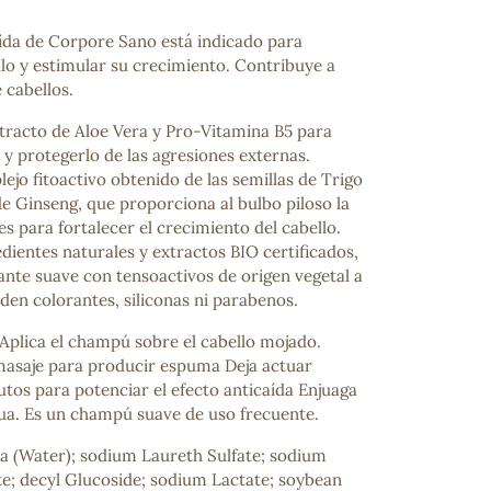
da de Corpore Sano está indicado para
ello y estimular su crecimiento. Contribuye a
 cabellos.
racto de Aloe Vera y Pro-Vitamina B5 para
o y protegerlo de las agresiones externas.
jo fitoactivo obtenido de las semillas de Trigo
de Ginseng, que proporciona al bulbo piloso la
es para fortalecer el crecimiento del cabello.
ientes naturales y extractos BIO certificados,
ante suave con tensoactivos de origen vegetal a
aden colorantes, siliconas ni parabenos.
Aplica el champú sobre el cabello mojado.
masaje para producir espuma Deja actuar
tos para potenciar el efecto anticaída Enjuaga
a. Es un champú suave de uso frecuente.
a (Water); sodium Laureth Sulfate; sodium
; decyl Glucoside; sodium Lactate; soybean