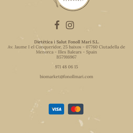
Dietètica i Salut Fonoll Marí S.L.
Av. Jaume I el Conqueridor, 25 baixos - 07760 Ciutadella de
Menorca - Illes Balears - Spain
B57916967
971 48 06 15
biomarket@fonollmari.com