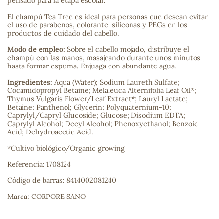
pensado para la etapa escolar.
El champú Tea Tree es ideal para personas que desean evitar
sa
el uso de parabenos, colorante, siliconas y PEGs en los
productos de cuidado del cabello.
Modo de empleo:
Sobre el cabello mojado, distribuye el
champú con las manos, masajeando durante unos minutos
hasta formar espuma. Enjuaga con abundante agua.
Ingredientes:
Aqua (Water); Sodium Laureth Sulfate;
Cocamidopropyl Betaine; Melaleuca Alternifolia Leaf Oil*;
RSONAL
Thymus Vulgaris Flower/Leaf Extract*; Lauryl Lactate;
rales
Betaine; Panthenol; Glycerin; Polyquaternium-10;
Caprylyl/Capryl Glucoside; Glucose; Disodium EDTA;
Caprylyl Alcohol; Decyl Alcohol; Phenoxyethanol; Benzoic
Acid; Dehydroacetic Acid.
*Cultivo biológico/Organic growing
ia
Referencia: 1708124
es
Código de barras: 8414002081240
Marca: CORPORE SANO