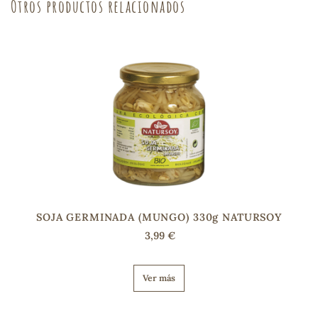
Otros productos relacionados
sa
RSONAL
rales
SOJA GERMINADA (MUNGO) 330g NATURSOY
ia
3,99 €
es
Ver más