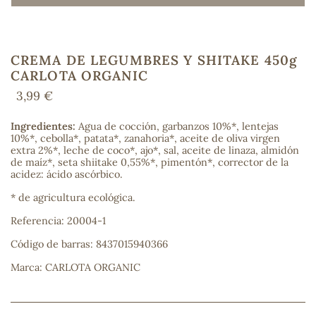
CREMA DE LEGUMBRES Y SHITAKE 450g
COS
CARLOTA ORGANIC
3,99 €
Ingredientes:
Agua de cocción, garbanzos 10%*, lentejas
10%*, cebolla*, patata*, zanahoria*, aceite de oliva virgen
extra 2%*, leche de coco*, ajo*, sal, aceite de linaza, almidón
de maíz*, seta shiitake 0,55%*, pimentón*, corrector de la
acidez: ácido ascórbico.
* de agricultura ecológica.
Referencia: 20004-1
Código de barras: 8437015940366
Marca: CARLOTA ORGANIC