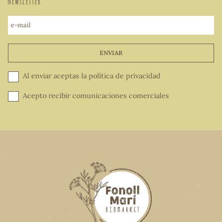
Newsletter
e-mail
ENVIAR
Al enviar aceptas la
política de privacidad
Acepto recibir comunicaciones comerciales