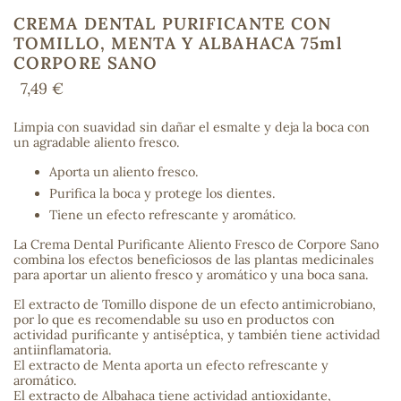
CREMA DENTAL PURIFICANTE CON
TOMILLO, MENTA Y ALBAHACA 75ml
CORPORE SANO
COS
7,49 €
Limpia con suavidad sin dañar el esmalte y deja la boca con
un agradable aliento fresco.
Aporta un aliento fresco.
Purifica la boca y protege los dientes.
Tiene un efecto refrescante y aromático.
La Crema Dental Purificante Aliento Fresco de Corpore Sano
combina los efectos beneficiosos de las plantas medicinales
para aportar un aliento fresco y aromático y una boca sana.
El extracto de Tomillo dispone de un efecto antimicrobiano,
por lo que es recomendable su uso en productos con
actividad purificante y antiséptica, y también tiene actividad
antiinflamatoria.
El extracto de Menta aporta un efecto refrescante y
aromático.
El extracto de Albahaca tiene actividad antioxidante,