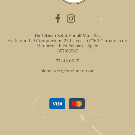
Dietètica i Salut Fonoll Marí S.L.
Av. Jaume I el Conqueridor, 25 baixos - 07760 Ciutadella de
Menorca - Illes Balears - Spain
B57916967
971 48 06 15
biomarket@fonollmari.com