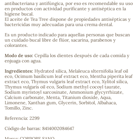
antibacteriana y antifúngica, por eso es recomendable su uso
en productos con actividad purificante y antiséptica en la
sa
higiene bucal.
El aceite de Tea Tree dispone de propiedades antisépticas y
bactericidas muy adecuadas para una crema dental.
Es un producto indicado para aquellas personas que buscan
un cuidado bucal libre de flúor, sacarina, parabenos y
colorantes.
Modo de uso:
Cepilla los dientes después de cada comida y
RSONAL
enjuaga con agua.
rales
Ingredientes:
Hydrated silica, Melaleuca slternifolia leaf oil
eco, Ocimum basilicum leaf extract eco, Mentha piperita leaf
extract eco, Thymus vulgaris leaf extract eco, Xylitol silica,
Thymus vulgaris oil eco, Sodium methyl cocoyl taurate,
Sodium myristoyl sarcosinate, Ammonium glycyrrhizate,
ia
Calcium carbonate, Menta, Titanium dioxide, Aqua,
Limonene, Xanthan gum, Glycerin, Sorbitol, Albahaca,
Tomillo, Zinc.
es
Referencia: 2299
Código de barras: 8414002084647
Marca: CORPORE SANO