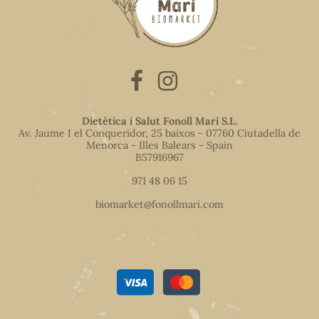
Dietètica i Salut Fonoll Marí S.L.
Av. Jaume I el Conqueridor, 25 baixos - 07760 Ciutadella de
Menorca - Illes Balears - Spain
B57916967
971 48 06 15
biomarket@fonollmari.com