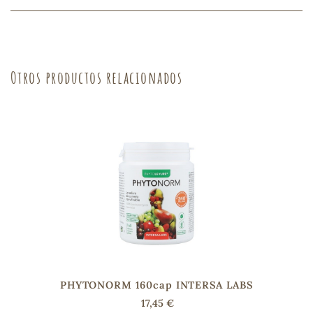
sa
Otros productos relacionados
RSONAL
rales
ia
es
PHYTONORM 160cap INTERSA LABS
17,45 €