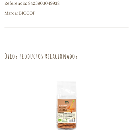
Referencia: 8423903049938
sa
Marca: BIOCOP
Otros productos relacionados
RSONAL
rales
ia
es