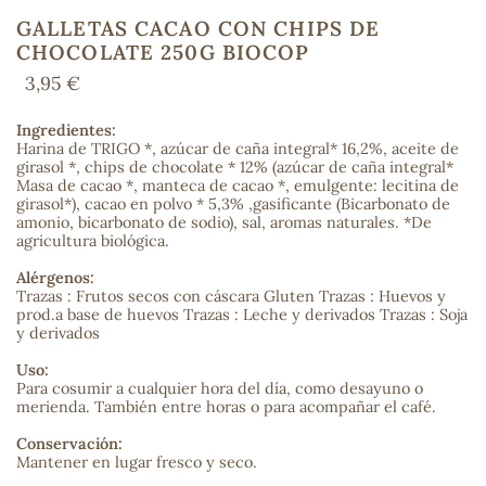
GALLETAS CACAO CON CHIPS DE
CHOCOLATE 250G BIOCOP
3,95 €
COS
Ingredientes:
Harina de TRIGO *, azúcar de caña integral* 16,2%, aceite de
girasol *, chips de chocolate * 12% (azúcar de caña integral*
Masa de cacao *, manteca de cacao *, emulgente: lecitina de
girasol*), cacao en polvo * 5,3% ,gasificante (Bicarbonato de
amonio, bicarbonato de sodio), sal, aromas naturales. *De
agricultura biológica.
Alérgenos:
Trazas : Frutos secos con cáscara Gluten Trazas : Huevos y
prod.a base de huevos Trazas : Leche y derivados Trazas : Soja
y derivados
Uso:
Para cosumir a cualquier hora del día, como desayuno o
merienda. También entre horas o para acompañar el café.
Conservación:
Mantener en lugar fresco y seco.