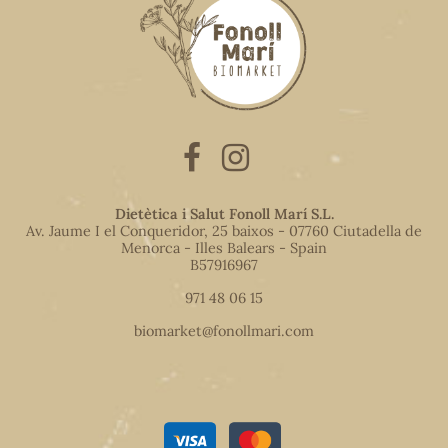
Dietètica i Salut Fonoll Marí S.L.
Av. Jaume I el Conqueridor, 25 baixos - 07760 Ciutadella de
Menorca - Illes Balears - Spain
B57916967
971 48 06 15
biomarket@fonollmari.com