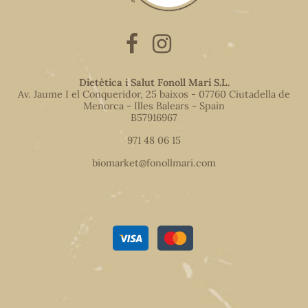
Dietètica i Salut Fonoll Marí S.L.
Av. Jaume I el Conqueridor, 25 baixos - 07760 Ciutadella de
Menorca - Illes Balears - Spain
B57916967
971 48 06 15
biomarket@fonollmari.com