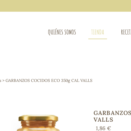
QUIÉNES SOMOS
TIENDA
RECE
COMPLEMENTOS DIETÉTICOS
LIMPIE
Osteo-articular
s
> GARBANZOS COCIDOS ECO 350g CAL VALLS
Mujer
LIBROS
Defensas - Resfriados
entes
Alergias
Sistema nervioso
Control de peso
GARBANZOS
Extracto de plantas
VALLS
Ácidos Grasos
1,86 €
Depurativos