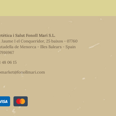
etètica i Salut Fonoll Marí S.L.
. Jaume I el Conqueridor, 25 baixos - 07760
utadella de Menorca - Illes Balears - Spain
7916967
1 48 06 15
omarket@fonollmari.com