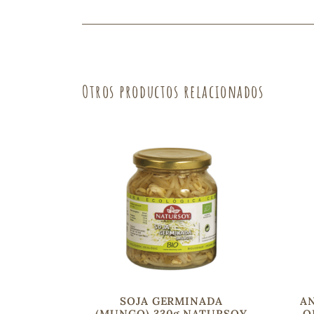
Fruta
Verdura
Otros productos relacionados
SOJA GERMINADA
A
(MUNGO) 330g NATURSOY
O