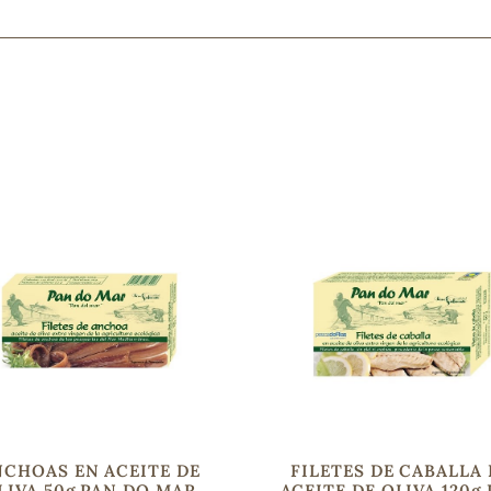
Mascarillas, peeling y exfoliantes
Higiene íntima
Hidrolatos y aguas florales
Cuidado facial
Higiene y cuidado capilar
Higiene bucal
Protección solar y bronceadores
¿No e
contá
NCHOAS EN ACEITE DE
FILETES DE CABALLA
LIVA 50g PAN DO MAR
ACEITE DE OLIVA 120g