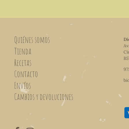
Quiénes somos
Di
Av
Tienda
Ci
B5
Recetas
97
Contacto
bi
Envíos
Cambios y devoluciones