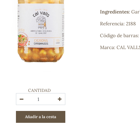
Bienestar emocional
Jalea Real
Ingredientes:
Garb
Memoria
Referencia: 2188
Hierro
Deporte
Código de barras:
Digestivos
Circulatorio, colesterol y glucosa
Marca: CAL VALL
Superalimentos
Proteína
Energía
Antioxidantes
Vitaminas y Minerales
CANTIDAD
COSMÉTICA E HIGIENE PERSONAL
Cremas, lociones y aceites corporales
Hombre
Añadir a la cesta
Higiene personal
Labiales
Aceites esenciales y aromaterapia
Aceites vegetales