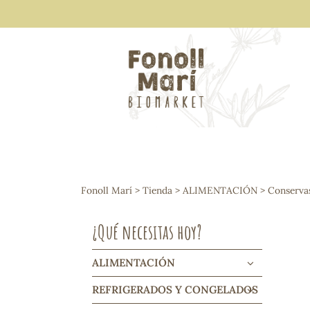
ALIMENTACIÓN
Arroces y legumbres
Fonoll Marí
>
Tienda
>
ALIMENTACIÓN
>
Conserva
Frutos secos y snacks
Semillas
¿Qué necesitas hoy?
Cereales, mueslis, hinchados y cruji
Galletas y dulces
Vinos y cavas
ALIMENTACIÓN
Condimentos y salsas
REFRIGERADOS Y CONGELADOS
Harinas y sémolas
Pasta