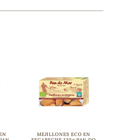
ncuentras tu producto?
ctanos
y lo encontraremos
 EN
MEJILLONES ECO EN
 PAN
ESCABECHE 120g PAN DO