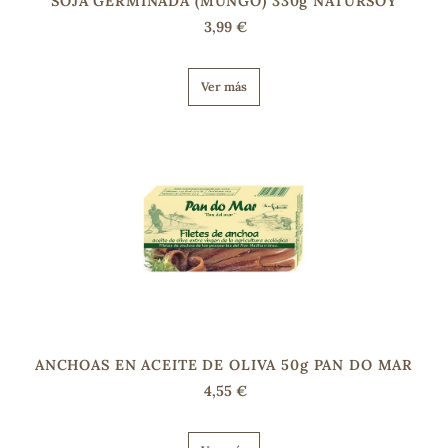
SOJA GERMINADA (MUNGO) 330g NATURSOY
3,99 €
s
Ver más
ANCHOAS EN ACEITE DE OLIVA 50g PAN DO MAR
4,55 €