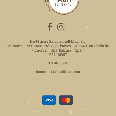
Dietètica i Salut Fonoll Marí S.L.
Av. Jaume I el Conqueridor, 25 baixos - 07760 Ciutadella de
Menorca - Illes Balears - Spain
B57916967
971 48 06 15
biomarket@fonollmari.com