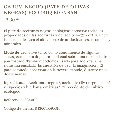
GARUM NEGRO (PATE DE OLIVAS
NEGRAS) ECO 140g BIONSAN
3,30 €
COS
El paté de aceitunas negras ecológicas conserva todas las
propiedades de las aceitunas y del aceite virgen extra. Entre
las cuales destaca el alto aporte de antioxidantes, vitaminas y
minerales.
Modo de uso:
Sirve tanto como condimento de algunas
salsas, como para degustarlo tal cual sobre una rebanada de
pan tostado. También podemos usarlo para aderezar una
riquísima ensalada. Es cuestión de usar la imaginación. El
paté se puede conservar en la nevera, tapado, durante unas
dos semanas.
Ingredientes:
Aceitunas negras*, aceite de oliva virgen extra*
y especies y hierbas aromáticas*. *Procedente de cultivo
ecológico.
Referencia: A34000
Código de barras: 8436015595316