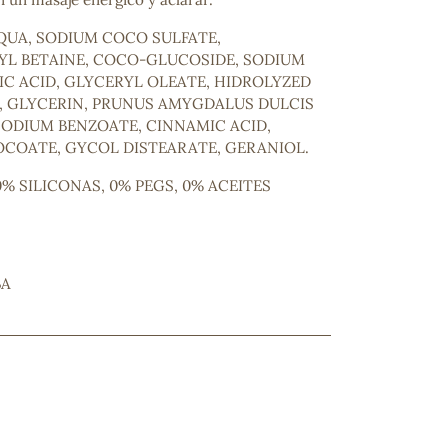
UA, SODIUM COCO SULFATE,
L BETAINE, COCO-GLUCOSIDE, SODIUM
IC ACID, GLYCERYL OLEATE, HIDROLYZED
, GLYCERIN, PRUNUS AMYGDALUS DULCIS
SODIUM BENZOATE, CINNAMIC ACID,
COATE, GYCOL DISTEARATE, GERANIOL.
% SILICONAS, 0% PEGS, 0% ACEITES
ncuentras tu producto?
ctanos
y lo encontraremos
BA