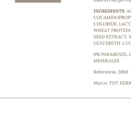
Mascarillas, peeling y exfoliantes
INGREDIENTS:
AQ
Higiene íntima
COCAMIDOPROPY
Hidrolatos y aguas florales
CHLORIDE, LACT
Cuidado facial
WHEAT PROTEIN
Higiene y cuidado capilar
SEED EXTRACT, 
Higiene bucal
GLYCERETH-2 CO
Protección solar y bronceadores
0% PARABENES, 0
MINERALES
¿No e
Referencia: 2060
contá
Marca: TOT HER