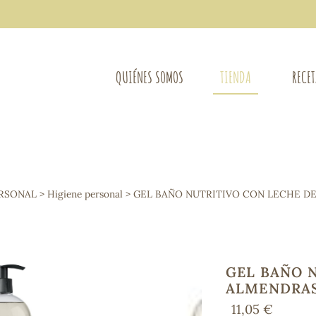
QUIÉNES SOMOS
TIENDA
RECE
COMPLEMENTOS DIETÉTICOS
LIMPIE
Osteo-articular
ERSONAL
>
Higiene personal
> GEL BAÑO NUTRITIVO CON LECHE D
Mujer
LIBROS
Defensas - Resfriados
entes
Alergias
Sistema nervioso
Control de peso
GEL BAÑO 
Extracto de plantas
ALMENDRAS
Ácidos Grasos
11,05 €
Depurativos