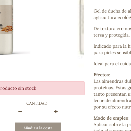
Bienestar emocional
Jalea Real
Gel de ducha de 
Memoria
agricultura ecológ
Hierro
De textura cremosa
Deporte
tersa y protegida.
Digestivos
Circulatorio, colesterol y glucosa
Indicado para la h
Superalimentos
para pieles sensibl
Proteína
Energía
Ideal para el cuid
Antioxidantes
Efectos:
Vitaminas y Minerales
Las almendras dulc
proteínas. Estas g
roducto sin stock
COSMÉTICA E HIGIENE PERSONAL
tanto presentan un
Cremas, lociones y aceites corporales
leche de almendra 
CANTIDAD
Hombre
por su efecto nutr
Higiene personal
Labiales
Modo de empleo:
Aceites esenciales y aromaterapia
Aplicar sobre la p
Añadir a la cesta
Aceites vegetales
todo el cuerpo con