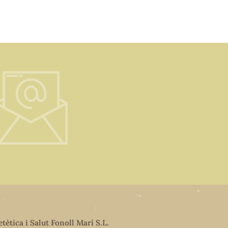
etètica i Salut Fonoll Marí S.L.