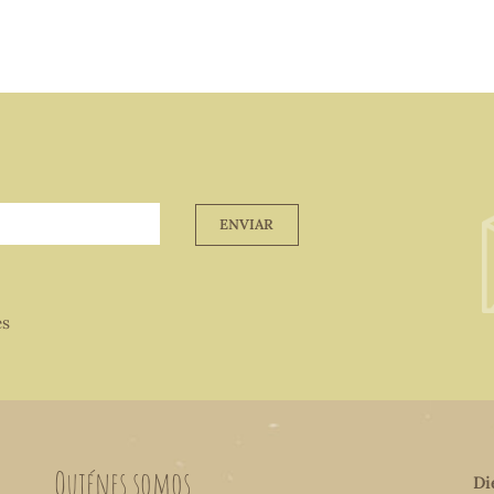
ENVIAR
es
Quiénes somos
Di