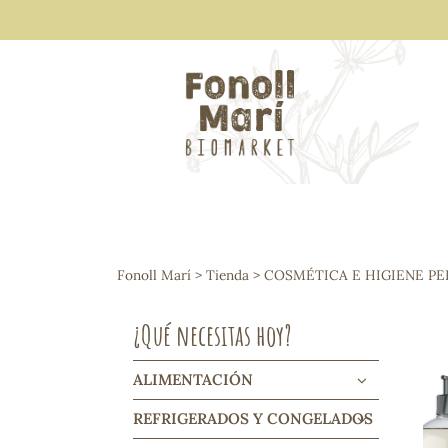
ALIMENTACIÓN
Arroces y legumbres
Fonoll Marí
>
Tienda
>
COSMÉTICA E HIGIENE P
Frutos secos y snacks
Semillas
¿Qué necesitas hoy?
Cereales, mueslis, hinchados y cruji
Galletas y dulces
Vinos y cavas
ALIMENTACIÓN
Condimentos y salsas
REFRIGERADOS Y CONGELADOS
Harinas y sémolas
Pasta