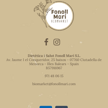
Dietètica i Salut Fonoll Marí S.L.
Av. Jaume I el Conqueridor, 25 baixos - 07760 Ciutadella de
Menorca - Illes Balears - Spain
B57916967
971 48 06 15
biomarket@fonollmari.com