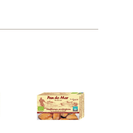
ncuentras tu producto?
ctanos
y lo encontraremos