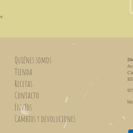
es
Quiénes somos
Di
Av
Tienda
Ci
B5
Recetas
97
Contacto
bi
Envíos
Cambios y devoluciones