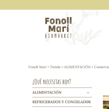
ALIMENTACIÓN
Arroces y legumbres
Fonoll Marí
>
Tienda
>
ALIMENTACIÓN
>
Conserva
Frutos secos y snacks
Semillas
¿Qué necesitas hoy?
Cereales, mueslis, hinchados y cruji
Galletas y dulces
Vinos y cavas
ALIMENTACIÓN
Condimentos y salsas
REFRIGERADOS Y CONGELADOS
Harinas y sémolas
Pasta