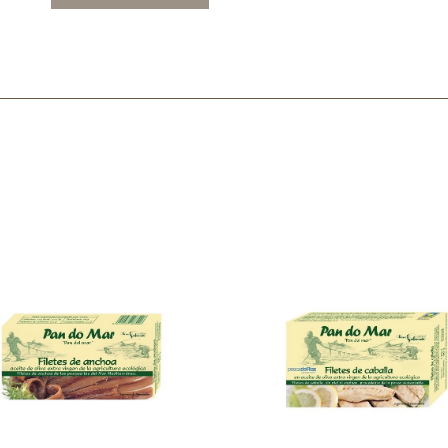
Mascarillas, peeling y exfoliantes
Higiene íntima
Hidrolatos y aguas florales
Cuidado facial
Higiene y cuidado capilar
Higiene bucal
Protección solar y bronceadores
¿No e
contá