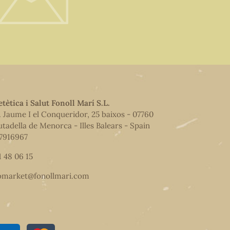
etètica i Salut Fonoll Marí S.L.
. Jaume I el Conqueridor, 25 baixos - 07760
utadella de Menorca - Illes Balears - Spain
7916967
1 48 06 15
omarket@fonollmari.com