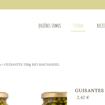
QUIÉNES SOMOS
TIENDA
RECE
COMPLEMENTOS DIETÉTICOS
LIMPIE
Osteo-articular
s
> GUISANTES 350g BIO MACHANDEL
Mujer
LIBROS
Defensas - Resfriados
entes
Alergias
Sistema nervioso
Control de peso
GUISANTES
Extracto de plantas
2,42 €
Ácidos Grasos
Depurativos