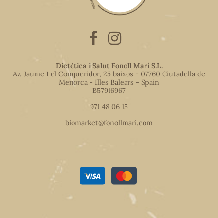
Dietètica i Salut Fonoll Marí S.L.
Av. Jaume I el Conqueridor, 25 baixos - 07760 Ciutadella de
Menorca - Illes Balears - Spain
B57916967
971 48 06 15
biomarket@fonollmari.com