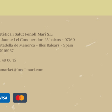
etètica i Salut Fonoll Marí S.L.
. Jaume I el Conqueridor, 25 baixos - 07760
utadella de Menorca - Illes Balears - Spain
7916967
1 48 06 15
omarket@fonollmari.com