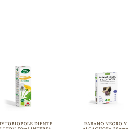
Mascarillas, peeling y exfoliantes
Higiene íntima
Hidrolatos y aguas florales
Cuidado facial
Higiene y cuidado capilar
Higiene bucal
Protección solar y bronceadores
¿No e
contá
HYTOBIOPOLE DIENTE
RABANO NEGRO Y
E LEON 50ml INTERSA
ALCACHOFA 20amp