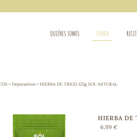
QUIÉNES SOMOS
TIENDA
RECE
COMPLEMENTOS DIETÉTICOS
LIMPIE
Osteo-articular
COS
>
Depurativos
> HIERBA DE TRIGO 125g SOL NATURAL
Mujer
LIBROS
Defensas - Resfriados
entes
Alergias
Sistema nervioso
Control de peso
HIERBA DE 
Extracto de plantas
6,99 €
Ácidos Grasos
Depurativos