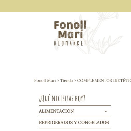
ALIMENTACIÓN
Arroces y legumbres
Fonoll Marí
>
Tienda
>
COMPLEMENTOS DIETÉTI
Frutos secos y snacks
Semillas
¿Qué necesitas hoy?
Cereales, mueslis, hinchados y cruji
Galletas y dulces
Vinos y cavas
ALIMENTACIÓN
Condimentos y salsas
REFRIGERADOS Y CONGELADOS
Harinas y sémolas
Pasta