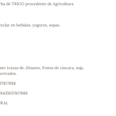
rba de TRIGO procedente de Agricultura
clar en bebidas, yogures, sopas.
er trazas de..Sésamo, frutos de cáscara, soja,
derivados.
037817888
: 8435037817888
URAL