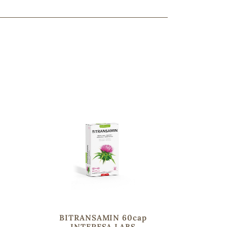
ncuentras tu producto?
ctanos
y lo encontraremos
BITRANSAMIN 60cap
INTERESA LABS