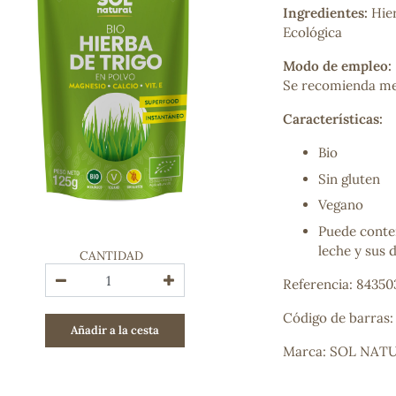
Ingredientes:
Hie
Bienestar emocional
Ecológica
Jalea Real
Memoria
Modo de empleo:
Hierro
Se recomienda mez
Deporte
Digestivos
Características:
Circulatorio, colesterol y glucosa
Superalimentos
Bio
Proteína
Sin gluten
Energía
Vegano
Antioxidantes
Vitaminas y Minerales
Puede conten
leche y sus 
CANTIDAD
COSMÉTICA E HIGIENE PERSONAL
Referencia: 8435
Cremas, lociones y aceites corporales
Hombre
Código de barras
Añadir a la cesta
Higiene personal
Marca: SOL NAT
Labiales
Aceites esenciales y aromaterapia
Aceites vegetales