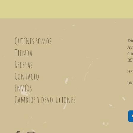
Quiénes somos
Di
Av
Tienda
Ci
B5
Recetas
97
Contacto
bi
Envíos
Cambios y devoluciones