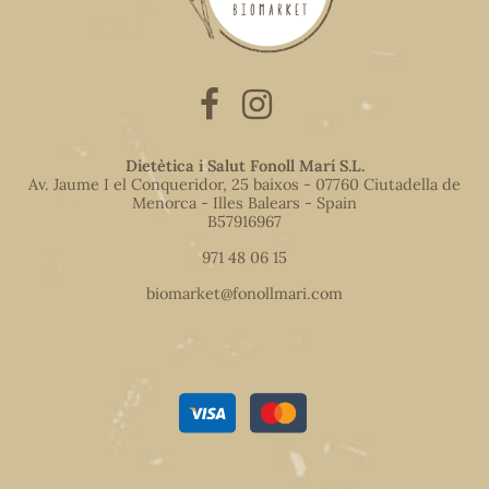
Dietètica i Salut Fonoll Marí S.L.
Av. Jaume I el Conqueridor, 25 baixos - 07760 Ciutadella de
Menorca - Illes Balears - Spain
B57916967
971 48 06 15
biomarket@fonollmari.com