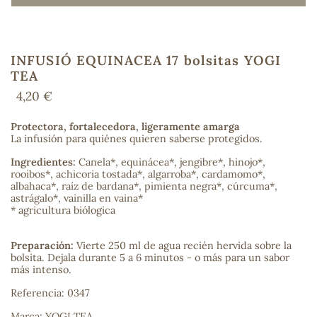
INFUSIÓ EQUINACEA 17 bolsitas YOGI
COS
TEA
4,20 €
Protectora, fortalecedora, ligeramente amarga
La infusión para quiénes quieren saberse protegidos.
Ingredientes:
Canela*, equinácea*, jengibre*, hinojo*,
rooibos*, achicoria tostada*, algarroba*, cardamomo*,
albahaca*, raíz de bardana*, pimienta negra*, cúrcuma*,
astrágalo*, vainilla en vaina*
* agricultura biólogica
Preparación:
Vierte 250 ml de agua recién hervida sobre la
bolsita. Dejala durante 5 a 6 minutos - o más para un sabor
más intenso.
Referencia: 0347
Marca: YOGI TEA