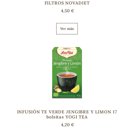
FILTROS NOVADIET
4,50 €
s
Ver más
INFUSIÓN TE VERDE JENGIBRE Y LIMON 17
bolsitas YOGI TEA
4,20 €