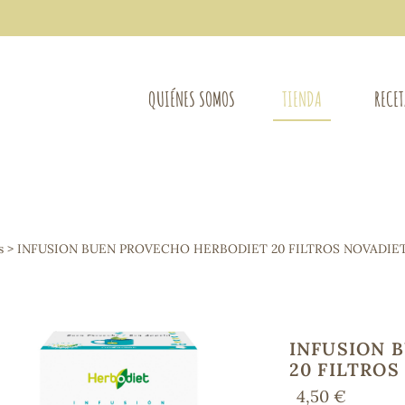
QUIÉNES SOMOS
TIENDA
RECE
COMPLEMENTOS DIETÉTICOS
LIMPIE
Osteo-articular
s
> INFUSION BUEN PROVECHO HERBODIET 20 FILTROS NOVADIE
Mujer
LIBROS
Defensas - Resfriados
entes
Alergias
Sistema nervioso
Control de peso
INFUSION 
Extracto de plantas
20 FILTROS
Ácidos Grasos
4,50 €
Depurativos