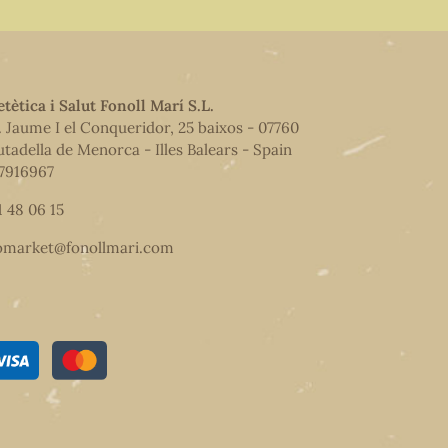
etètica i Salut Fonoll Marí S.L.
. Jaume I el Conqueridor, 25 baixos - 07760
utadella de Menorca - Illes Balears - Spain
7916967
1 48 06 15
omarket@fonollmari.com