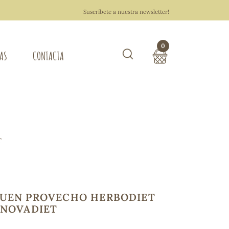
Suscríbete a nuestra newsletter!
0
TAS
CONTACTA
Buscar
TOTAL COMPRA:
0,00 €
ZA DEL HOGAR
T
Hacer un pedido
BUEN PROVECHO HERBODIET
 NOVADIET