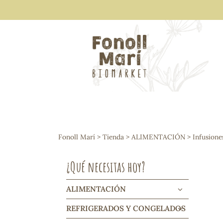
ALIMENTACIÓN
Arroces y legumbres
Fonoll Marí
>
Tienda
>
ALIMENTACIÓN
>
Infusione
Frutos secos y snacks
Semillas
¿Qué necesitas hoy?
Cereales, mueslis, hinchados y cruji
Galletas y dulces
Vinos y cavas
ALIMENTACIÓN
Condimentos y salsas
REFRIGERADOS Y CONGELADOS
Harinas y sémolas
Pasta