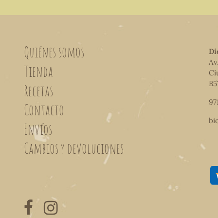
Quiénes somos
Di
Av
Tienda
Ci
B5
Recetas
97
Contacto
bi
Envíos
Cambios y devoluciones