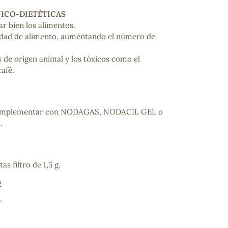
NICO-DIETÉTICAS
ar bien los alimentos.
dad de alimento, aumentando el número de
s de origen animal y los tóxicos como el
café.
omplementar con NODAGAS, NODACIL GEL o
ncuentras tu producto?
.
ctanos
y lo encontraremos
as filtro de 1,5 g.
2
T