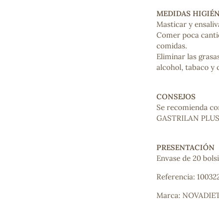
Mascarillas, peeling y exfoliantes
MEDIDAS HIGIÉ
Higiene íntima
Masticar y ensaliv
Hidrolatos y aguas florales
Comer poca canti
Cuidado facial
comidas.
Higiene y cuidado capilar
Eliminar las grasa
Higiene bucal
alcohol, tabaco y 
Protección solar y bronceadores
CONSEJOS
Se recomienda c
¿No e
GASTRILAN PLUS
contá
PRESENTACIÓN
Envase de 20 bolsit
Referencia: 10032
Marca: NOVADIE