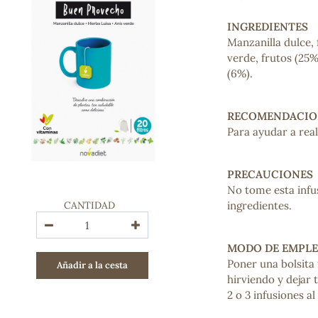
Bienestar emocional
Jalea Real
INGREDIENTES
Memoria
Manzanilla dulce, 
Hierro
verde, frutos (25
Deporte
(6%).
Digestivos
Circulatorio, colesterol y glucosa
RECOMENDACIO
Superalimentos
Para ayudar a rea
Proteína
Energía
Antioxidantes
PRECAUCIONES
Vitaminas y Minerales
No tome esta infus
CANTIDAD
ingredientes.
COSMÉTICA E HIGIENE PERSONAL
Cremas, lociones y aceites corporales
MODO DE EMPL
Hombre
Poner una bolsita 
Añadir a la cesta
Higiene personal
hirviendo y dejar
Labiales
2 o 3 infusiones al 
Aceites esenciales y aromaterapia
Aceites vegetales