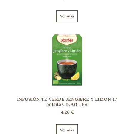
Ver más
s
INFUSIÓN TE VERDE JENGIBRE Y LIMON 17
bolsitas YOGI TEA
4,20 €
Ver más