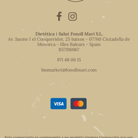
Dietètica i Salut Fonoll Marí S.L.
Av. Jaume I el Conqueridor, 25 baixos - 07760 Ciutadella de
Menorca - Illes Balears - Spain
B57916967
971 48 06 15
biomarket@fonollmari.com
Este comerciante se compromete a no permitir ninguna transacción que sea