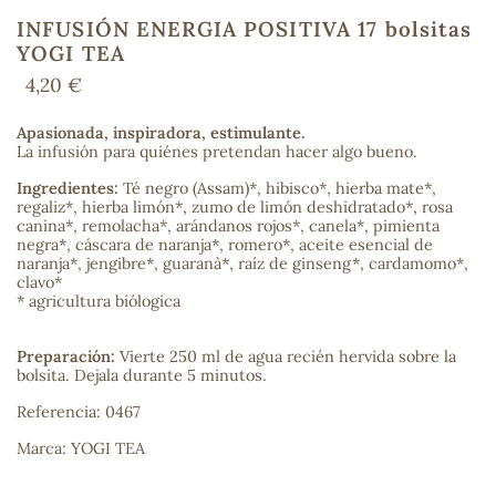
INFUSIÓN ENERGIA POSITIVA 17 bolsitas
YOGI TEA
4,20 €
COS
Apasionada, inspiradora, estimulante.
La infusión para quiénes pretendan hacer algo bueno.
Ingredientes:
Té negro (Assam)*, hibisco*, hierba mate*,
regaliz*, hierba limón*, zumo de limón deshidratado*, rosa
canina*, remolacha*, arándanos rojos*, canela*, pimienta
negra*, cáscara de naranja*, romero*, aceite esencial de
naranja*, jengibre*, guaranà*, raíz de ginseng*, cardamomo*,
clavo*
* agricultura biólogica
Preparación:
Vierte 250 ml de agua recién hervida sobre la
bolsita. Dejala durante 5 minutos.
Referencia: 0467
Marca: YOGI TEA